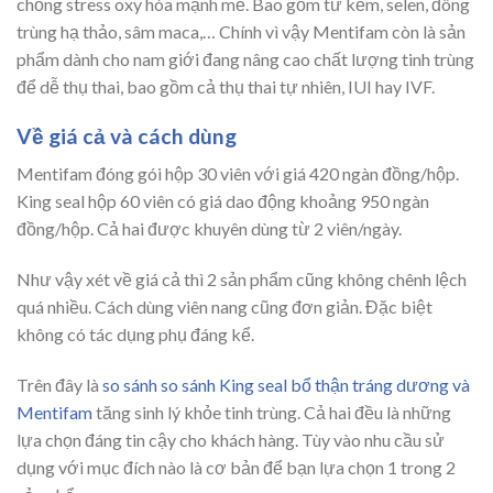
chống stress oxy hóa mạnh mẽ. Bao gồm từ kẽm, selen, đông
trùng hạ thảo, sâm maca,… Chính vì vậy Mentifam còn là sản
phẩm dành cho nam giới đang nâng cao chất lượng tinh trùng
để dễ thụ thai, bao gồm cả thụ thai tự nhiên, IUI hay IVF.
Về giá cả và cách dùng
Mentifam đóng gói hộp 30 viên với giá 420 ngàn đồng/hộp.
King seal hộp 60 viên có giá dao động khoảng 950 ngàn
đồng/hộp. Cả hai được khuyên dùng từ 2 viên/ngày.
Như vậy xét về giá cả thì 2 sản phẩm cũng không chênh lệch
quá nhiều. Cách dùng viên nang cũng đơn giản. Đặc biệt
không có tác dụng phụ đáng kể.
Trên đây là
so sánh so sánh King seal bổ thận tráng dương và
Mentifam
tăng sinh lý khỏe tinh trùng. Cả hai đều là những
lựa chọn đáng tin cậy cho khách hàng. Tùy vào nhu cầu sử
dụng với mục đích nào là cơ bản để bạn lựa chọn 1 trong 2