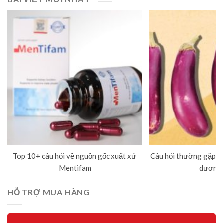
Top 10+ câu hỏi về nguồn gốc xuất xứ
Câu hỏi thường gặp về
Mentifam
dương 
HỖ TRỢ MUA HÀNG