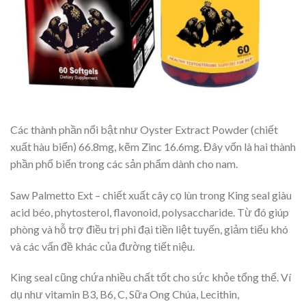
Các thành phần nổi bật như Oyster Extract Powder (chiết
xuất hàu biển) 66.8mg, kẽm Zinc 16.6mg. Đây vốn là hai thành
phần phổ biến trong các sản phẩm dành cho nam.
Saw Palmetto Ext – chiết xuất cây cọ lùn trong King seal giàu
acid béo, phytosterol, flavonoid, polysaccharide. Từ đó giúp
phòng và hỗ trợ điều trị phì đại tiền liệt tuyến, giảm tiểu khó
và các vấn đề khác của đường tiết niệu.
King seal cũng chứa nhiều chất tốt cho sức khỏe tổng thể. Ví
dụ như vitamin B3, B6, C, Sữa Ong Chúa, Lecithin,