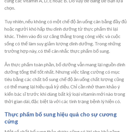
cùng các vitamin A, D, E hoặc B. Do vậy dễ dàng để bạn lựa
chọn.
Tuy nhiên, nếu không có một chế độ ăn uống cân bằng đầy đủ
hoặc người khó hấp thu dinh dưỡng từ thực phẩm thì lại
khác. Thêm vào đó sự căng thẳng trong công việc và cuộc
sống có thể làm suy giảm lượng dinh dưỡng. Trong những
trường hợp này, có thể cân nhắc thực phẩm bổ sung.
Ăn thực phẩm toàn phần, bổ dưỡng vẫn mang lại nguồn dinh
dưỡng tổng thể tốt nhất. Nhưng việc tăng cường có mục
tiêu bằng các chất bổ sung chế độ ăn uống chất lượng cũng
có thể mang lại hiệu quả kỳ diệu. Chỉ cần nhớ tham khảo ý
kiến ​​bác sĩ trước khi dùng bất kỳ loại vitamin mới nào trong
thời gian dài, đặc biệt là với các tình trạng bệnh lý hiện có.
Thực phẩm bổ sung hiệu quả cho sự cương
cứng
Một số chất bổ sung thảo dược cũng có lợi cho khả năng