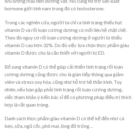
lưu lượng máu đến dương vật. Nó cũng hỗ trợ sản xuất
hormone giới tính nam trong đó có testosterone.
Trong các nghiên cứu, người ta chỉ ra tình trạng thiếu hụt
vitamin D và rối loạn cương dương có mối liên hệ chặt chẽ.
Theo đó nguy cơ rối loạn cương dương ở người bị thiếu
vitamin D cao hơn 32%. Do đó việc lựa chọn thực phẩm giàu
vitamin D được cho là cần thiết với người bị ED.
Bổ sung vitamin D có thể giúp cải thiện tình trạng rối loạn
cương dương cũng được cho là gián tiếp thông qua giảm
viêm và stress oxy hóa, cũng như hỗ trợ hệ thần kinh. Tuy
nhiên, nếu bạn gặp phải tình trạng rối loạn cương dương,
việc tham khảo ý kiến bác sĩ để có phương pháp điều trị thích
hợp là rất quan trọng.
Danh sách thực phẩm giàu vitamin D có thể kể đến như cá
béo, sữa, ngũ cốc, phô mai, lòng đỏ trứng…