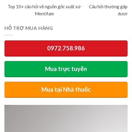
Top 10+ câu hỏi về nguồn gốc xuất xứ
Câu hỏi thường gặp về
Mentifam
dương 
HỖ TRỢ MUA HÀNG
0972.758.986
Mua trực tuyến
Mua tại Nhà thuốc