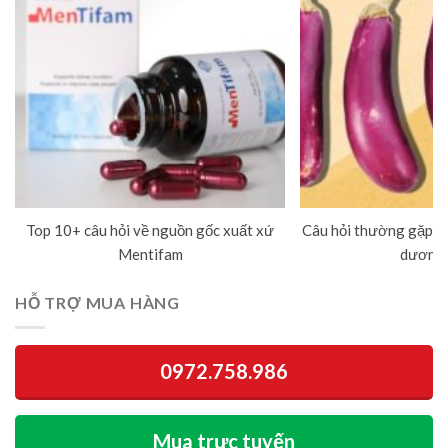
Top 10+ câu hỏi về nguồn gốc xuất xứ
Câu hỏi thường gặp về
Mentifam
dương 
HỖ TRỢ MUA HÀNG
0972.758.986
Mua trực tuyến