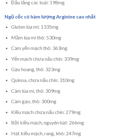
Đậu lăng các loại: 198mg
Ngũ cốc có hàm lượng Arginine cao nhất
Gluten lúa mì: 1335mg
Mầm lúa mì thô: 530mg
Cám yến mạch thô: 363mg
Yến mạch chưa nấu chín: 339mg
Gạo hoang, thô: 323mg
Quinoa, chưa nấu chín: 310mg
Cám lúa mì, thô: 309mg
Cám gạo, thô: 300mg
Kiều mạch chưa nấu chín: 279mg
Bột kiều mạch, nguyên hạt: 266mg
Hạt kiều mạch, rang, khô: 247mg