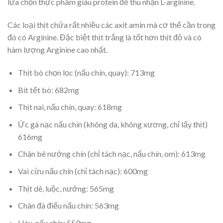
lựa chọn thực phẩm giàu protein để thu nhận L-arginine.
Các loại thịt chứa rất nhiều các axit amin mà cơ thể cần trong
đó có Arginine. Đặc biệt thịt trắng là tốt hơn thịt đỏ và có
hàm lượng Arginine cao nhất.
Thịt bò chọn lọc (nấu chín, quay): 713mg
Bít tết bò: 682mg
Thịt nai, nấu chín, quay: 618mg
Ức gà nạc nấu chín (không da, không xương, chỉ lấy thịt)
616mg
Chân bê nướng chín (chỉ tách nạc, nấu chín, om): 613mg
Vai cừu nấu chín (chỉ tách nạc): 600mg
Thịt dê, luộc, nướng: 565mg
Chân đà điểu nấu chín: 563mg
Hàu, nấu chín: 559mg