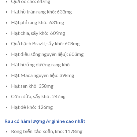
Quả óc chó:
647mg
Hạt hồ trăn rang khô: 633mg
Hạt phỉ rang khô: 631mg
Hạt chia, sấy khô: 609mg
Quả hạch Brazil, sấy khô: 608mg
Hạt điều sống nguyên liệu): 603mg
Hạt hướng dương rang khô
Hạt Maca nguyên liệu: 398mg
Hạt sen khô: 358mg
Cơm dừa, sấy khô :
247mg
Hạt dẻ khô: 126mg
Rau có hàm lượng Arginine cao nhất
Rong biển, tảo xoắn, khô: 1178mg