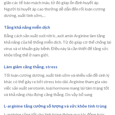
giãn các tế bào mạch máu, từ đó giúp ổn định huyết áp.
Người bị huyết áp cao thường dễ dẫn đến rối loạn cương
dương, xuất tinh sớm,…
Tăng khả năng miễn dịch
Bằng cách sản xuất oxit nitric, axit amin Arginine làm tăng
khả năng của hệ thống miễn dịch. Từ đó giúp cơ thể chống lại
virus và vi khuẩn gây bệnh. Điều này là cần thiết để tăng sức
khỏe tổng thể ở nam giới.
Làm giảm căng thẳng, stress
Tối loạn cương dương, xuất tinh sớm và nhiều vấn đề sinh lý
khác có thể gây ra bởi stress kéo dài. Arginine tham gia vào
việc sản xuất serotonin, loại hormone mang lại tâm trạng tốt
và khả năng chịu đựng căng thẳng. Do vậy bổ sung
L-arginine tăng cường số lượng và sức khỏe tinh trùng
L-arginine cũng tốt cho tinh trùng thông qua tác động trực