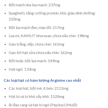
Bột mạch nha lúa mạch: 237mg
Spaghetti, tăng cường protein, khô, giàu dinh dưỡng:
220mg
Bột lúa mạch đen, màu tối: 217mg
Lúa mì, KAMUT khorasan, chưa nấu chín: 198mg
Gạo trắng, nếp, chưa chín: 161mg
Gạo lứt hạt vừa chưa nấu chín: 162mg
Bột hoặc bột lúa mạch: 149mg
Hạt ngô: 133mg
Các loại hạt có hàm lượng Arginine cao nhất
Các loại hạt, bột mè, ít béo: 2112mg
Hạt bí và bí khô sấy khô: 1520mg
Bí đao rang và hạt bí ngô (Pepitas) (Muối)