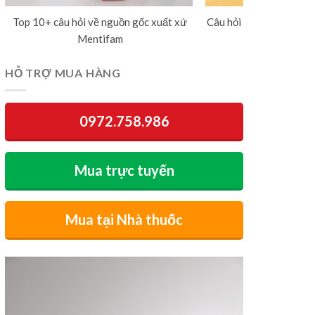
Top 10+ câu hỏi về nguồn gốc xuất xứ
Câu hỏi thường gặp về 
Mentifam
dương v
HỖ TRỢ MUA HÀNG
0972.758.986
Mua trực tuyến
Mua tại Nhà thuốc