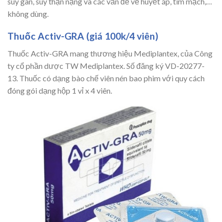
suy gan, suy thận nặng và các vấn đề về huyết áp, tim mạch,…
không dùng.
Thuốc Activ-GRA (giá 100k/4 viên)
Thuốc Activ-GRA mang thương hiệu Mediplantex, của Công
ty cổ phần dược TW Mediplantex. Số đăng ký VD-20277-
13. Thuốc có dạng bào chế viên nén bao phim với quy cách
đóng gói dạng hộp 1 vỉ x 4 viên.