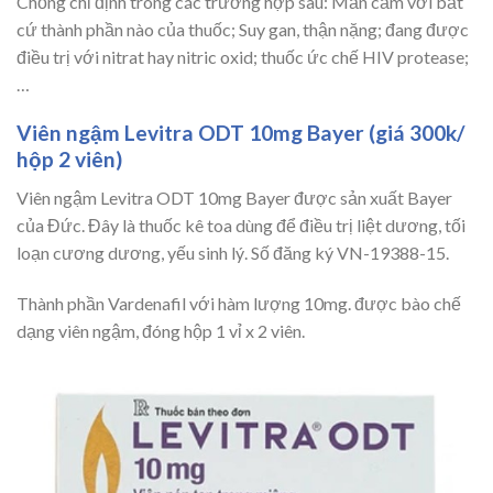
Chống chỉ định trong các trường hợp sau: Mẫn cảm với bất
cứ thành phần nào của thuốc; Suy gan, thận nặng; đang được
điều trị với nitrat hay nitric oxid; thuốc ức chế HIV protease;
…
Viên ngậm Levitra ODT 10mg Bayer (giá 300k/
hộp 2 viên)
Viên ngậm Levitra ODT 10mg Bayer được sản xuất Bayer
của Đức. Đây là thuốc kê toa dùng để điều trị liệt dương, tối
loạn cương dương, yếu sinh lý. Số đăng ký VN-19388-15.
Thành phần Vardenafil với hàm lượng 10mg. được bào chế
dạng viên ngậm, đóng hộp 1 vỉ x 2 viên.