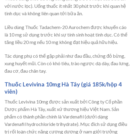
với nước lọc). Uống thuốc ít nhất 30 phút trước khi quan hệ
tình dục và không liên quan tới bữa ăn.
Liều dùng Thuốc Tadachem-20 Aurochem được khuyến cáo
là 10 mg sử dụng trước khi sự tính sinh hoạt tình dục. Có thể
tăng liều 20 mg nếu 10 mg không đạt hiệu quả hữu hiệu.
Tác dụng phụ có thể gặp phải như đau đầu, chứng đỏ bừng,
xung huyết mũi. Còn có khó tiêu, trào ngược dạ dày, đau lưng,
đau cơ, đau chân tay.
Thuốc Levivina 10mg Hà Tây (giá 185k/hộp 4
viên)
Thuốc Levivina 10mg được sản xuất bởi Công ty Cổ phần
Dược phẩm Hà Tây, xuất xứ thương hiệu Việt Nam. Sản
phẩm có thành phần chính là Vardenafil (dưới dạng
Vardenafil hydrochloride trihydrate). Mục đích sử dụng điều
trị rối loạn chức năng cương dương ở nam giới trưởng