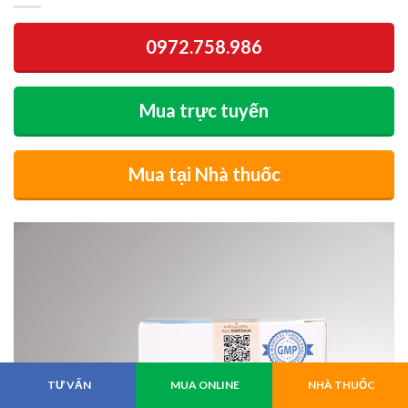
0972.758.986
Mua trực tuyến
Mua tại Nhà thuốc
TƯ VẤN
MUA ONLINE
NHÀ THUỐC