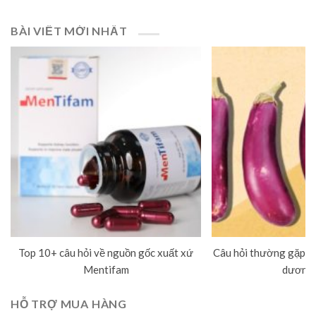
BÀI VIẾT MỚI NHẤT
Top 10+ câu hỏi về nguồn gốc xuất xứ
Câu hỏi thường gặp về
Mentifam
dương 
HỖ TRỢ MUA HÀNG