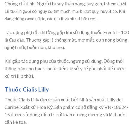
Chống chỉ định: Người bị suy thận nặng, suy gan,
trẻ em dưới
18 tuổi. Người có nguy cơ tim mạch, mới bị đột quỵ, huyết áp. Khi
đang dùng oxyd nitric, các nitrit và nitrat hữu cơ,…
Tác dụng phụ rất thường gặp khi sử dụng thuốc Erecfil – 100
là đ
hóng mặt, mờ mắt, cơn nóng bừng,
au đầu. Thường gặp là c
nghẹt mũi, buồn nôn, khó tiêu.
Khi gặp tác dụng phụ của thuốc, ngưng sử dụng. Đồng thời
thông báo cho bác sĩ hoặc đến cơ sở y tế gần nhất để được
xử trí kịp thời.
Thuốc Cialis Lilly
Thuốc Cialis Lilly được sản xuất bởi Nhà sản xuất Lilly del
Caribe, xuất xứ Hoa Kỳ. Sản phẩm có số đăng ký VN-18624-
15 được sử dụng điều trị rối loạn cương dương và là thuốc
cần kê toa.