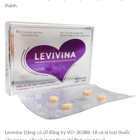
thành.
Levivina 10mg có số đăng ký VD-30388-18 và là loại thuốc
cần kê toa, cần sử dụng theo chỉ định của bác sĩ.