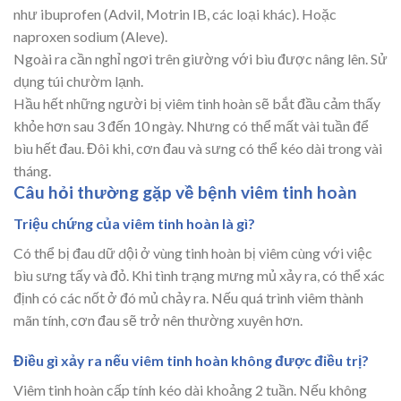
như ibuprofen (Advil, Motrin IB, các loại khác). Hoặc
naproxen sodium (Aleve).
Ngoài ra cần nghỉ ngơi trên giường với bìu được nâng lên. Sử
dụng túi chườm lạnh.
Hầu hết những người bị viêm tinh hoàn sẽ bắt đầu cảm thấy
khỏe hơn sau 3 đến 10 ngày. Nhưng có thể mất vài tuần để
bìu hết đau. Đôi khi, cơn đau và sưng có thể kéo dài trong vài
tháng.
Câu hỏi thường gặp về bệnh viêm tinh hoàn
Triệu chứng của viêm tinh hoàn là gì?
Có thể bị đau dữ dội ở vùng tinh hoàn bị viêm cùng với việc
bìu sưng tấy và đỏ. Khi tình trạng mưng mủ xảy ra, có thể xác
định có các nốt ở đó mủ chảy ra. Nếu quá trình viêm thành
mãn tính, cơn đau sẽ trở nên thường xuyên hơn.
Điều gì xảy ra nếu viêm tinh hoàn không được điều trị?
Viêm tinh hoàn cấp tính kéo dài khoảng 2 tuần. Nếu không