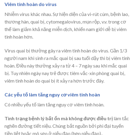
Viêm tinh hoàn do virus
Nhiễm virus khác nhau. Sự hiện diện của vi-rút cúm, bệnh lao,
thương hàn, quai bị, cytomegalovirus, mụn rộp, v.v. trong cơ
thể làm giảm khả năng miễn dịch, khiến nam giới dễ bị viêm
tinh hoàn hơn.
Virus quai bị thường gây ra viêm tinh hoàn do virus. Gần 1/3
người nam khi sinh ra mắc quai bị sau tuổi dậy thì bị viêm tinh
hoàn. Điều này thường xảy ra từ 4 – 7 ngày sau khi mắc quai
bị. Tuy nhiên ngày nay trẻ được tiêm vắc-xin phòng quai bị,
viêm tinh hoàn do quai bị ít xảy ra hơn trước đây.
Các yếu tố làm tăng nguy cơ viêm tinh hoàn
Có nhiều yếu tố làm tăng nguy cơ viêm tinh hoàn.
Tình trạng bệnh lý bất ổn mà không được điều trị
làm tắc
nghẽn đường tiết niệu. Chúng bắt nguồn bởi phì đại tuyến
tiền liệt hoặc mô sẹo ở niệu đạo (hẹp niệu đạo)..