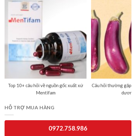
Top 10+ câu hỏi về nguồn gốc xuất xứ
Câu hỏi thường gặp về
Mentifam
dương 
HỖ TRỢ MUA HÀNG
0972.758.986