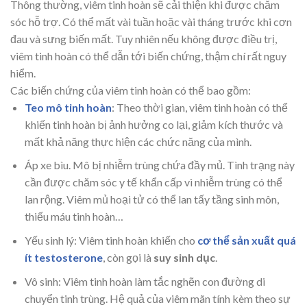
Thông thường, viêm tinh hoàn sẽ cải thiện khi được chăm
sóc hỗ trợ. Có thể mất vài tuần hoặc vài tháng trước khi cơn
đau và sưng biến mất. Tuy nhiên nếu không được điều trị,
viêm tinh hoàn có thể dẫn tới biến chứng, thậm chí rất nguy
hiểm.
Các biến chứng của viêm tinh hoàn có thể bao gồm:
Teo mô tinh hoàn
: Theo thời gian, viêm tinh hoàn có thể
khiến tinh hoàn bị ảnh hưởng co lại, giảm kích thước và
mất khả năng thực hiện các chức năng của mình.
Áp xe bìu. Mô bị nhiễm trùng chứa đầy mủ. Tình trạng này
cần được chăm sóc y tế khẩn cấp vì nhiễm trùng có thể
lan rộng. Viêm mủ hoại tử có thể lan tấy tầng sinh môn,
thiếu máu tinh hoàn…
Yếu sinh lý: Viêm tinh hoàn khiến cho
cơ thể sản xuất quá
ít testosterone
, còn gọi là
suy sinh dục
.
Vô sinh: Viêm tinh hoàn làm tắc nghẽn con đường di
chuyển tinh trùng. Hệ quả của viêm mãn tính kèm theo sự