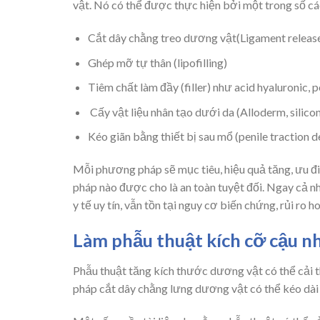
vật. Nó có thể được thực hiện bởi một trong số c
Cắt dây chằng treo dương vật(Ligament release
Ghép mỡ tự thân (lipofilling)
Tiêm chất làm đầy (filler) như acid hyaluronic,
Cấy vật liệu nhân tạo dưới da (Alloderm, silico
Kéo giãn bằng thiết bị sau mổ (penile traction d
Mỗi phương pháp sẽ mục tiêu, hiệu quả tăng, ưu đi
pháp nào được cho là an toàn tuyệt đối. Ngay cả n
y tế uy tín, vẫn tồn tại nguy cơ biến chứng, rủi ro 
Làm phẫu thuật kích cỡ cậu n
Phẫu thuật tăng kích thước dương vật có thể cải th
pháp cắt dây chằng lưng dương vật có thể kéo dài 