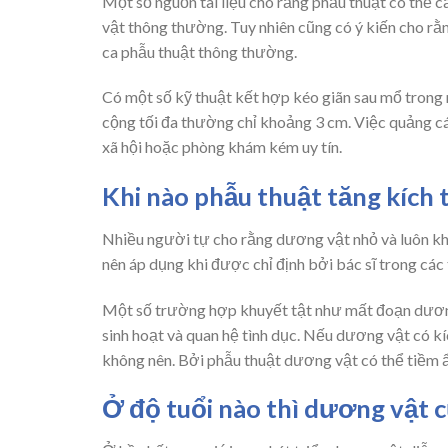
Một số nguồn tài liệu cho rằng phẫu thuật có thể c
vật thông thường. Tuy nhiên cũng có ý kiến cho rằ
ca phẫu thuật thông thường.
Có một số kỹ thuật kết hợp kéo giãn sau mổ trong 
cộng tối đa thường chỉ khoảng 3 cm. Việc quảng cá
xã hội hoặc phòng khám kém uy tín.
Khi nào phẫu thuật tăng kích
Nhiều người tự cho rằng dương vật nhỏ và luôn khô
nên áp dụng khi được chỉ định bởi bác sĩ trong các
Một số trường hợp khuyết tật như mất đoạn dươn
sinh hoạt và quan hệ tình dục. Nếu dương vật có k
không nên. Bởi phẫu thuật dương vật có thể tiềm ẩn
Ở độ tuổi nào thì dương vật c