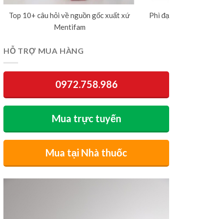
Top 10+ câu hỏi về nguồn gốc xuất xứ
Phì đại tiền liệt tuyế
Mentifam
chữa trị và ph
HỖ TRỢ MUA HÀNG
0972.758.986
Mua trực tuyến
Mua tại Nhà thuốc