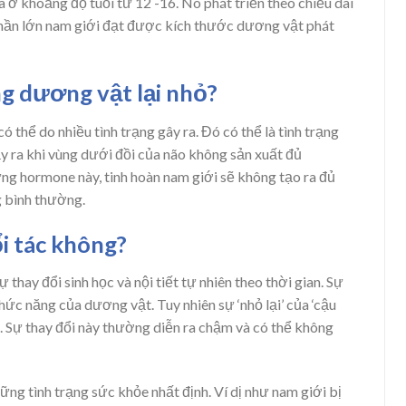
a ở khoảng độ tuổi từ 12 -16. Nó phát triển theo chiều dài
. Phần lớn nam giới đạt được kích thước dương vật phát
g dương vật lại nhỏ?
thể do nhiều tình trạng gây ra. Đó có thể là tình trạng
ảy ra khi vùng dưới đồi của não không sản xuất đủ
ng hormone này, tinh hoàn nam giới sẽ không tạo ra đủ
g bình thường.
i tác không?
ự thay đổi sinh học và nội tiết tự nhiên theo thời gian. Sự
ức năng của dương vật. Tuy nhiên sự ‘nhỏ lại’ của ‘cậu
ng. Sự thay đổi này thường diễn ra chậm và có thể không
ững tình trạng sức khỏe nhất định. Ví dị như nam giới bị