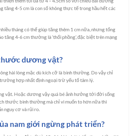
ải thiện thêm tối đa từ 4 – 4.5cm so với chiều dài dương
ng tăng 4-5 cm là con số không thực tế trong hầu hết các
nhiều tháng có thể giúp tăng thêm 1 cm nữa, nhưng tổng
o tăng 4-6 cm thường là ‘thổi phồng’, đặc biệt trên mạng
 thước dương vật?
ng hài lòng mặc dù kích cỡ là bình thường. Do vậy chỉ
 trường hợp nhất định ngoại trừ yếu tố tâm lý.
g vật. Hoặc dương vậy quá bé ảnh hưởng tới đời sống
ích thước bình thường mà chỉ vì muốn to hơn nữa thì
 nguy cơ và rủi ro.
ủa nam giới ngừng phát triển?