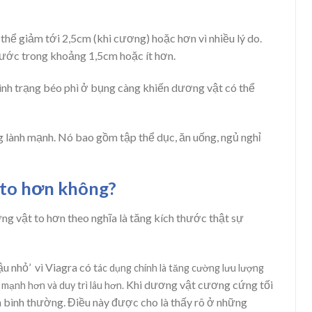
thể giảm tới 2,5cm (khi cương) hoặc hơn vì nhiều lý do.
hước trong khoảng 1,5cm hoặc ít hơn.
 tình trạng béo phì ở bụng càng khiến dương vật có thể
ống lành mạnh. Nó bao gồm tập thể dục, ăn uống, ngủ nghỉ
 to hơn không?
ng vật to hơn theo nghĩa là tăng kích thước thật sự
u nhỏ’ vì Viagra có t
ác dụng chính là tăng cường lưu lượng
Khi dương vật cương cứng tối
mạnh hơn và duy trì lâu hơn.
n bình thường. Điều này được cho là thấy rõ ở những