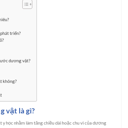
hiêu?
phát triển?
hỏ?
thước dương vật?
ật không?
ật
 vật là gì?
t y học nhằm làm tăng chiều dài hoặc chu vi của dương