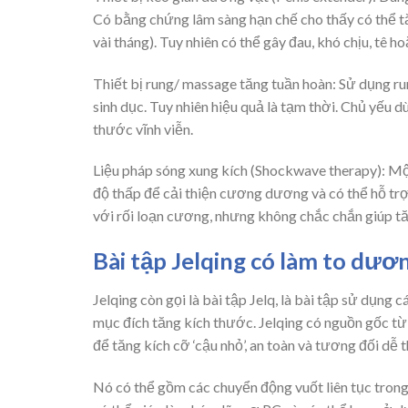
Có bằng chứng lâm sàng hạn chế cho thấy có thể tă
vài tháng). Tuy nhiên có thể gây đau, khó chịu, tê 
Thiết bị rung/ massage tăng tuần hoàn: Sử dụng 
sinh dục. Tuy nhiên hiệu quả là tạm thời. Chủ yếu 
thước vĩnh viễn.
Liệu pháp sóng xung kích (Shockwave therapy): M
độ thấp để cải thiện cương dương và có thể hỗ trợ
với rối loạn cương, nhưng không chắc chắn giúp tă
Bài tập Jelqing có làm to dươ
Jelqing còn gọi là bài tập Jelq, là bài tập sử dụng
mục đích tăng kích thước. Jelqing có nguồn gốc từ
để tăng kích cỡ ‘cậu nhỏ’, an toàn và tương đối dễ t
Nó có thể gồm các chuyển động vuốt liên tục trong