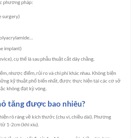
ác phương pháp:
 surgery)
 polyacrylamide…
ne implant)
evice), cụ thể là sau phẫu thuật cắt dây chằng.
ểm, nhược điểm, rủi ro và chi phí khác nhau. Không biện
hững kỹ thuật phổ biến nhất, được thực hiện tại các cơ sở
hoặc không đạt kỳ vọng.
hỏ tăng được bao nhiêu?
iện rõ ràng về kích thước (chu vi, chiều dài). Phương
từ 1-2cm (khi xìu).