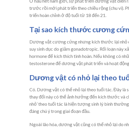
Ở hầu hết nam giới, sự phát triển dương vật diễn r
trước rồi mới phát triển theo chiều rộng (chu vi)
triển hoàn chỉnh ở độ tuổi từ 18 đến 21.
Tại sao kích thước cương cứn
Dương vật cương cứng nhưng kích thước lại nhỏ có 
suy sinh dục do giảm gonadotropic. Rối loạn này x
hormone để kích thích tinh hoàn. Nếu không có nhữ
testosterone để dương vật phát triển và hoạt độn
Dương vật có nhỏ lại theo tuổ
Có. Dương vật có thể nhỏ lại theo tuổi tác. Đây là s
thay đổi này có thể ảnh hưởng đến kích thước và ch
nhỏ’ theo tuổi tác là hiện tượng sinh lý bình thườ
đáng chú ý trong giai đoạn đầu.
Ngoài lão hóa, dương vật cũng có thể nhỏ lại do nh