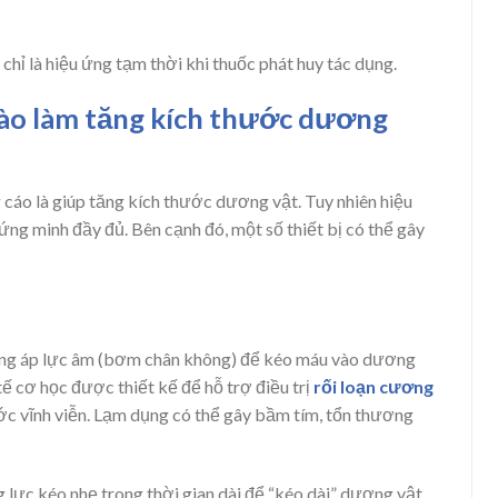
chỉ là hiệu ứng tạm thời khi thuốc phát huy tác dụng.
 nào làm tăng kích thước dương
 cáo là giúp tăng kích thước dương vật. Tuy nhiên hiệu
ứng minh đầy đủ. Bên cạnh đó, một số thiết bị có thể gây
ng áp lực âm (bơm chân không) để kéo máu vào dương
tế cơ học được thiết kế để hỗ trợ điều trị
rối loạn cương
ớc vĩnh viễn. Lạm dụng có thể gây bầm tím, tổn thương
 lực kéo nhẹ trong thời gian dài để “kéo dài” dương vật.