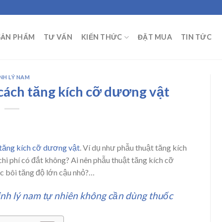
SẢN PHẨM
TƯ VẤN
KIẾN THỨC
ĐẶT MUA
TIN TỨC
INH LÝ NAM
cách tăng kích cỡ dương vật
tăng kích cỡ dương vật
. Ví dụ như phẫu thuật tăng kích
chi phí có đắt không? Ai nên phẫu thuật tăng kích cỡ
c bôi tăng độ lớn cậu nhỏ?…
inh lý nam tự nhiên không cần dùng thuốc