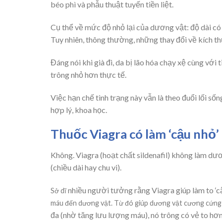
béo phì và phẫu thuật tuyến tiền liệt.
Cụ thể về mức độ nhỏ lại của dương vật: độ dài có 
Tuy nhiên, thông thường, những thay đổi về kích t
Đáng nói khi già đi, da bị lão hóa chạy xệ cùng với
trông nhỏ hơn thực tế.
Việc hạn chế tình trạng này vẫn là theo đuổi lối s
hợp lý, khoa học.
Thuốc Viagra có làm ‘cậu nhỏ’
Không. Viagra (hoạt chất sildenafil) không làm dươ
(chiều dài hay chu vi).
nhiều người tưởng rằng Viagra giúp làm to ‘cậ
Sở dĩ
máu đến dương vật. Từ đó giúp dương vật cương cứng 
đa (nhờ tăng lưu lượng máu), nó trông có vẻ to hơ