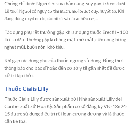
Chống chỉ định: Người bị suy thận nặng, suy gan,
trẻ em dưới
18 tuổi. Người có nguy cơ tim mạch, mới bị đột quỵ, huyết áp. Khi
đang dùng oxyd nitric, các nitrit và nitrat hữu cơ,…
Tác dụng phụ rất thường gặp khi sử dụng thuốc Erecfil – 100
là đ
hóng mặt, mờ mắt, cơn nóng bừng,
au đầu. Thường gặp là c
nghẹt mũi, buồn nôn, khó tiêu.
Khi gặp tác dụng phụ của thuốc, ngưng sử dụng. Đồng thời
thông báo cho bác sĩ hoặc đến cơ sở y tế gần nhất để được
xử trí kịp thời.
Thuốc Cialis Lilly
Thuốc Cialis Lilly được sản xuất bởi Nhà sản xuất Lilly del
Caribe, xuất xứ Hoa Kỳ. Sản phẩm có số đăng ký VN-18624-
15 được sử dụng điều trị rối loạn cương dương và là thuốc
cần kê toa.