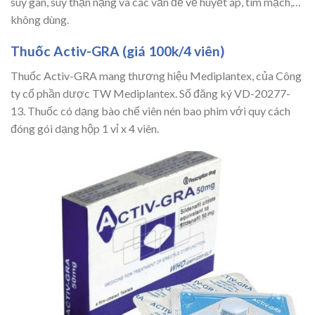
suy gan, suy thận nặng và các vấn đề về huyết áp, tim mạch,…
không dùng.
Thuốc Activ-GRA (giá 100k/4 viên)
Thuốc Activ-GRA mang thương hiệu Mediplantex, của Công
ty cổ phần dược TW Mediplantex. Số đăng ký VD-20277-
13. Thuốc có dạng bào chế viên nén bao phim với quy cách
đóng gói dạng hộp 1 vỉ x 4 viên.