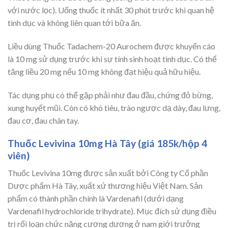
với nước lọc). Uống thuốc ít nhất 30 phút trước khi quan hệ
tình dục và không liên quan tới bữa ăn.
Liều dùng Thuốc Tadachem-20 Aurochem được khuyến cáo
là 10 mg sử dụng trước khi sự tính sinh hoạt tình dục. Có thể
tăng liều 20 mg nếu 10 mg không đạt hiệu quả hữu hiệu.
Tác dụng phụ có thể gặp phải như đau đầu, chứng đỏ bừng,
xung huyết mũi. Còn có khó tiêu, trào ngược dạ dày, đau lưng,
đau cơ, đau chân tay.
Thuốc Levivina 10mg Hà Tây (giá 185k/hộp 4
viên)
Thuốc Levivina 10mg được sản xuất bởi Công ty Cổ phần
Dược phẩm Hà Tây, xuất xứ thương hiệu Việt Nam. Sản
phẩm có thành phần chính là Vardenafil (dưới dạng
Vardenafil hydrochloride trihydrate). Mục đích sử dụng điều
trị rối loạn chức năng cương dương ở nam giới trưởng