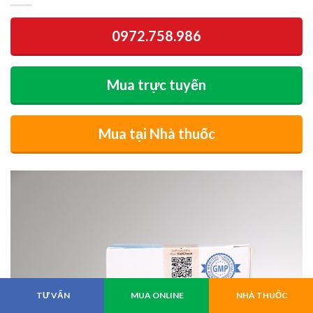
0972.758.986
Mua trực tuyến
Mua tại Nhà thuốc
TƯ VẤN
MUA ONLINE
NHÀ THUỐC