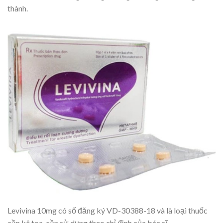
thành.
Levivina 10mg có số đăng ký VD-30388-18 và là loại thuốc
cần kê toa, cần sử dụng theo chỉ định của bác sĩ.