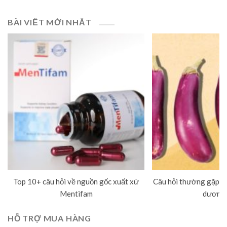
BÀI VIẾT MỚI NHẤT
Top 10+ câu hỏi về nguồn gốc xuất xứ
Câu hỏi thường gặp về
Mentifam
dương 
HỖ TRỢ MUA HÀNG