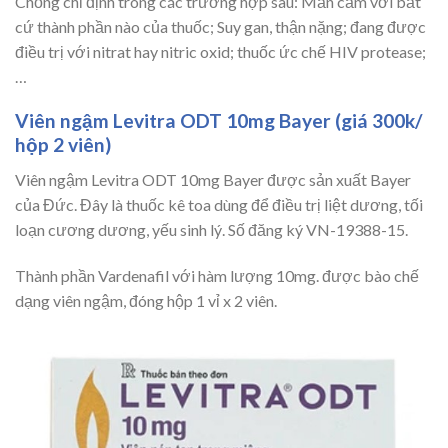
Chống chỉ định trong các trường hợp sau: Mẫn cảm với bất
cứ thành phần nào của thuốc; Suy gan, thận nặng; đang được
điều trị với nitrat hay nitric oxid; thuốc ức chế HIV protease;
…
Viên ngậm Levitra ODT 10mg Bayer (giá 300k/
hộp 2 viên)
Viên ngậm Levitra ODT 10mg Bayer được sản xuất Bayer
của Đức. Đây là thuốc kê toa dùng để điều trị liệt dương, tối
loạn cương dương, yếu sinh lý. Số đăng ký VN-19388-15.
Thành phần Vardenafil với hàm lượng 10mg. được bào chế
dạng viên ngậm, đóng hộp 1 vỉ x 2 viên.