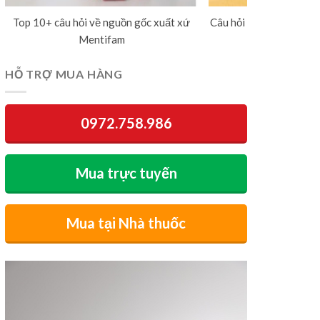
Top 10+ câu hỏi về nguồn gốc xuất xứ
Câu hỏi thường gặp về 
Mentifam
dương v
HỖ TRỢ MUA HÀNG
0972.758.986
Mua trực tuyến
Mua tại Nhà thuốc