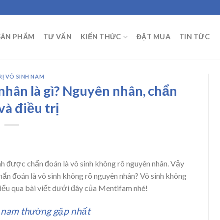
SẢN PHẨM
TƯ VẤN
KIẾN THỨC
ĐẶT MUA
TIN TỨC
RỊ VÔ SINH NAM
nhân là gì? Nguyên nhân, chẩn
à điều trị
inh được chẩn đoán là vô sinh không rõ nguyên nhân. Vậy
hẩn đoán là vô sinh không rõ nguyên nhân? Vô sinh không
iểu qua bài viết dưới đây của Mentifam nhé!
 nam thường gặp nhất