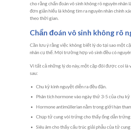
cho rằng chẩn đoán vô sinh không rõ nguyên nhân l
đơn giản hiểu là không tìm ra nguyên nhân chính xác
theo thời gian.
Chẩn đoán vô sinh không rõ 
Cần lưu ý rằng việc không biết lý do tại sao một c
nhân cụ thể. Mọi trường hợp vô sinh đều có nguyên 
Vì tất cả những lý do này, một cặp đôi được coi là
sau:
Chu kỳ kinh nguyệt diễn ra đều đặn.
Phân tích hormone vào ngày thứ 3-5 của chu kỳ 
Hormone antimüllerian nằm trong giới hạn tham
Chụp tử cung vòi trứng cho thấy ống dẫn trứng 
Siêu âm cho thấy cấu trúc giải phẫu của tử cung