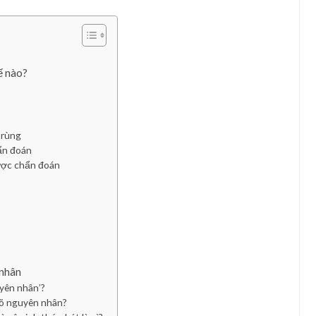
ế nào?
trùng
ẩn đoán
ược chẩn đoán
 nhân
yên nhân’?
rõ nguyên nhân?