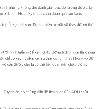
 sinh nhưng không thể đánh giá hoặc đo lường được. Lý
người bệnh. Hoặc kỹ thuật chẩn đoán quá tốn kém.
rị hỗ trợ sinh sản đã phát hiện ra một số thay đổi có thể
 dưới kính hiển vi để xem chất lượng trứng, còn lại không
ới chỉ có xét nghiệm xem trứng có rụng hay không và dự
nh vô căn được cho là có thể liên quan đến chất lượng
,… Tuy nhiên, có những vấn đề liên quan đến ADN chất
đó là lý do tại sao con của những người cha lớn tuổi có