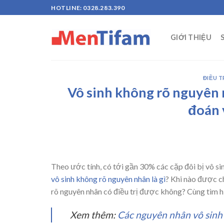
Skip
HOTLINE: 0328.283.390
to
content
GIỚI THIỆU
ĐIỀU T
Vô sinh không rõ nguyên 
đoán v
Theo ước tính, có tới gần 30% các cặp đôi bị vô s
vô sinh không rõ nguyên nhân là gì
? Khi nào được c
rõ nguyên nhân có điều trị được không? Cùng tìm h
Xem thêm:
Các nguyên nhân vô sinh