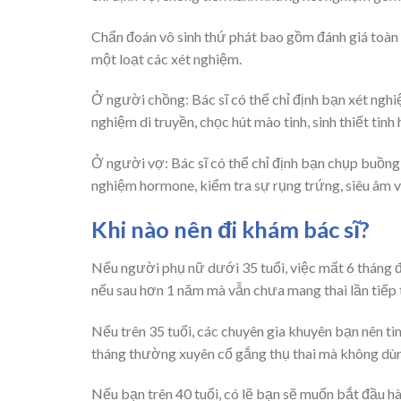
Chẩn đoán vô sinh thứ phát bao gồm đánh giá toàn d
một loạt các xét nghiệm.
Ở người chồng: Bác sĩ có thể chỉ định bạn xét nghi
nghiệm di truyền, chọc hút mào tinh, sinh thiết tin
Ở người vợ: Bác sĩ có thể chỉ định bạn chụp buồng
nghiệm hormone, kiểm tra sự rụng trứng, siêu âm
Khi nào nên đi khám bác sĩ?
Nếu người phụ nữ dưới 35 tuổi, việc mất 6 tháng đ
nếu sau hơn 1 năm mà vẫn chưa mang thai lần tiếp t
Nếu trên 35 tuổi, các chuyên gia khuyên bạn nên tì
tháng thường xuyên cố gắng thụ thai mà không dùng
Nếu bạn trên 40 tuổi, có lẽ bạn sẽ muốn bắt đầu hà