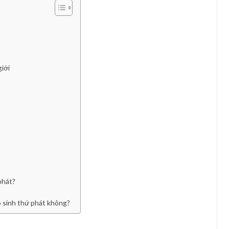
iới
phát?
vô sinh thứ phát không?