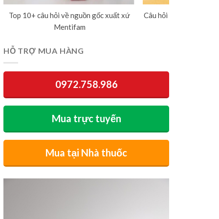
Top 10+ câu hỏi về nguồn gốc xuất xứ
Câu hỏi thường gặp về 
Mentifam
dương v
HỖ TRỢ MUA HÀNG
0972.758.986
Mua trực tuyến
Mua tại Nhà thuốc