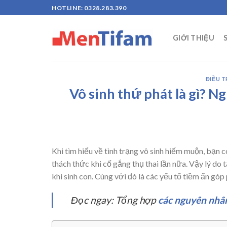
Skip
HOTLINE: 0328.283.390
to
content
GIỚI THIỆU
ĐIỀU T
Vô sinh thứ phát là gì? N
Khi tìm hiểu về tình trạng vô sinh hiếm muộn, bạn 
thách thức khi cố gắng thụ thai lần nữa. Vậy lý do t
khi sinh con. Cùng với đó là các yếu tố tiềm ẩn góp 
Đọc ngay: Tổng hợp
các nguyên nhân