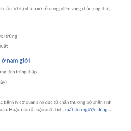
h sản. Ví dụ như u xơ tử cung; viêm vùng chậu, ung thư,
vòi trứng
huật
t ở nam giới
ợng tinh trùng thấp
gầy)
c bệnh lý cơ quan sinh dục từ chấn thương bộ phận sinh
hoàn. Hoặc các rối loạn xuất tinh,
xuất tinh ngược dòng
…