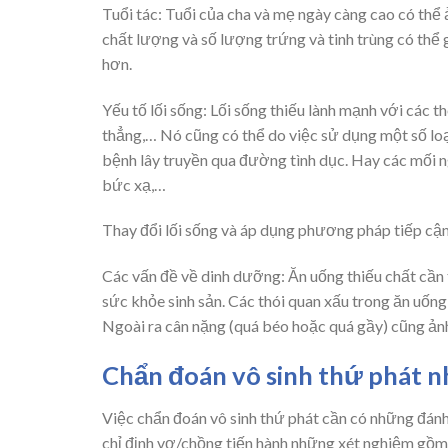
Tuổi tác: Tuổi của cha và mẹ ngày càng cao có thể 
chất lượng và số lượng trứng và tinh trùng có thể 
hơn.
Yếu tố lối sống: Lối sống thiếu lành mạnh với các 
thẳng,… Nó cũng có thể do việc sử dụng một số lo
bệnh lây truyền qua đường tình dục. Hay các mối ng
bức xạ,…
Thay đổi lối sống và áp dụng phương pháp tiếp cận 
Các vấn đề về dinh dưỡng: Ăn uống thiếu chất cần 
sức khỏe sinh sản. Các thói quan xấu trong ăn uốn
Ngoài ra cân nặng (quá béo hoặc quá gầy) cũng ảnh
Chẩn đoán vô sinh thứ phát n
Việc chẩn đoán vô sinh thứ phát cần có những đánh 
chỉ định vợ/chồng tiến hành những xét nghiệm gồm