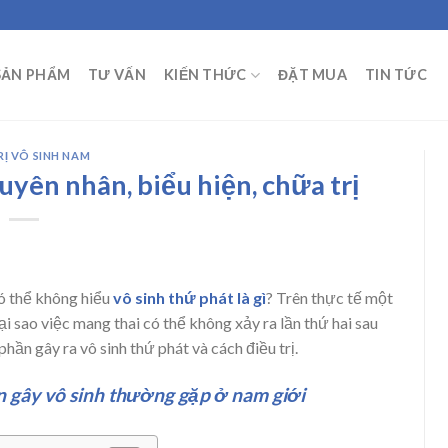
SẢN PHẨM
TƯ VẤN
KIẾN THỨC
ĐẶT MUA
TIN TỨC
RỊ VÔ SINH NAM
guyên nhân, biểu hiện, chữa trị
có thể không hiểu
vô sinh thứ phát là gì
? Trên thực tế một
ại sao việc mang thai có thể không xảy ra lần thứ hai sau
phần gây ra vô sinh thứ phát và cách điều trị.
 gây vô sinh thường gặp ở nam giới