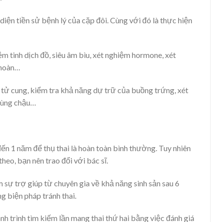
iện tiền sử bệnh lý của cặp đôi. Cùng với đó là thực hiện
ệm tinh dịch đồ, siêu âm bìu, xét nghiệm hormone, xét
h hoàn…
 tử cung, kiểm tra khả năng dự trữ của buồng trứng, xét
 vùng chậu…
ến 1 năm để thụ thai là hoàn toàn bình thường. Tuy nhiên
heo, bạn nên trao đổi với bác sĩ.
m sự trợ giúp từ chuyên gia về khả năng sinh sản sau 6
 biện pháp tránh thai.
nh trình tìm kiếm lần mang thai thứ hai bằng việc đánh giá