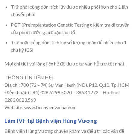
Trữ phôi cộng dồn: tích lũy được nhiều phôi hơn cho 1 lần
chuyển phôi
PGT (Preimplantation Genetic Testing): kiểm tra di truyền
của phôi trước giai đoạn làm tổ
Trữ noãn cộng dồn: tích luỹ số lượng noãn đủ nhiều cho 1
chu kỳ ICSI
Mọi chi tiết vui lòng liên hệ để được tư vấn, hỗ trợ tốt nhất.
THÔNG TIN LIÊN HỆ:
Địa chỉ: 700 (72 – 74) Sư Vạn Hạnh (ND), P12. Q.10, Tp.HCM
Điện thoại: (+84) 028 6299 5020 – 3863 1272 – Hotline:
0283.8623.569
Website: www.benhvienvanhanh.vn
Làm IVF tại Bệnh viện Hùng Vương
Bệnh viện Hùng Vương chuyên khám và điều trị các vấn đề