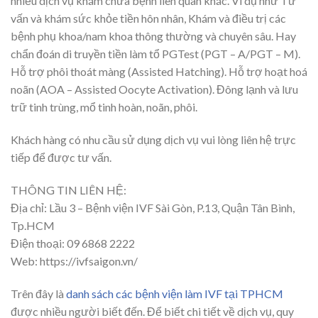
nhiều dịch vụ khám chữa bệnh liên quan khác. Ví dụ như Tư
vấn và khám sức khỏe tiền hôn nhân, Khám và điều trị các
bệnh phụ khoa/nam khoa thông thường và chuyên sâu. Hay
chẩn đoán di truyền tiền làm tổ PGTest (PGT – A/PGT – M).
Hỗ trợ phôi thoát màng (Assisted Hatching). Hỗ trợ hoạt hoá
noãn (AOA – Assisted Oocyte Activation). Đông lạnh và lưu
trữ tinh trùng, mổ tinh hoàn, noãn, phôi.
Khách hàng có nhu cầu sử dụng dịch vụ vui lòng liên hệ trực
tiếp để được tư vấn.
THÔNG TIN LIÊN HỆ:
Địa chỉ: Lầu 3 – Bệnh viện IVF Sài Gòn, P.13, Quận Tân Bình,
Tp.HCM
Điện thoại: 09 6868 2222
Web: https://ivfsaigon.vn/
Trên đây là
danh sách các bệnh viện làm IVF tại TPHCM
được nhiều người biết đến. Để biết chi tiết về dịch vụ, quy