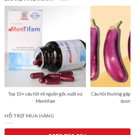
Top 10+ câu hỏi về nguồn gốc xuất xứ
Câu hỏi thường gặp về
Mentifam
dương 
HỖ TRỢ MUA HÀNG