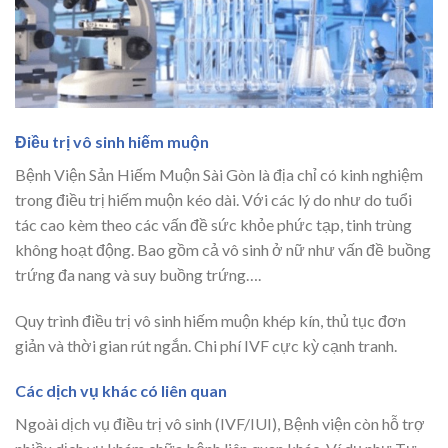
Điều trị vô sinh hiếm muộn
Bệnh Viện Sản Hiếm Muộn Sài Gòn là địa chỉ có kinh nghiệm
trong điều trị hiếm muộn kéo dài. Với các lý do như do tuổi
tác cao kèm theo các vấn đề sức khỏe phức tạp, tinh trùng
không hoạt động. Bao gồm cả vô sinh ở nữ như vấn đề buồng
trứng đa nang và suy buồng trứng….
Quy trình điều trị vô sinh hiếm muộn khép kín, thủ tục đơn
giản và thời gian rút ngắn. Chi phí IVF cực kỳ cạnh tranh.
Các dịch vụ khác có liên quan
Ngoài dịch vụ điều trị vô sinh (IVF/IUI), Bệnh viện còn hỗ trợ