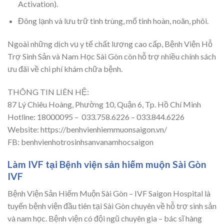
Activation).
Đông lạnh và lưu trữ tinh trùng, mổ tinh hoàn, noãn, phôi.
Ngoài những dịch vụ y tế chất lượng cao cấp, Bệnh Viện Hỗ
Trợ Sinh Sản và Nam Học Sài Gòn còn hỗ trợ nhiều chính sách
ưu đãi về chi phí khám chữa bệnh.
THÔNG TIN LIÊN HỆ:
87 Lý Chiêu Hoàng, Phường 10, Quận 6, Tp. Hồ Chí Minh
Hotline: 18000095 – 033.758.6226 – 033.844.6226
Website: https://benhvienhiemmuonsaigon.vn/
FB: benhvienhotrosinhsanvanamhocsaigon
Làm IVF tại Bệnh viện sản hiếm muộn Sài Gòn
IVF
Bệnh Viện Sản Hiếm Muộn Sài Gòn – IVF Saigon Hospital là
tuyến bệnh viện đầu tiên tại Sài Gòn chuyên về hỗ trợ sinh sản
và nam học. Bệnh viện có đội ngũ chuyên gia – bác sĩ hàng