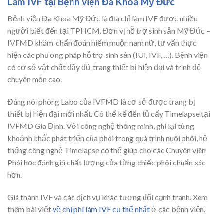
Làm IVF tại Bệnh viện Đa Khoa Mỹ Đức
Bệnh viện Đa Khoa Mỹ Đức là địa chỉ làm IVF được nhiều
người biết đến tại TPHCM. Đơn vị hỗ trợ sinh sản Mỹ Đức –
IVFMD khám, chẩn đoán hiếm muộn nam nữ, tư vấn thực
hiện các phương pháp hỗ trợ sinh sản (IUI, IVF, …). Bệnh viện
có cơ sở vật chất đầy đủ, trang thiết bị hiện đại và trình độ
chuyên môn cao.
Đáng nói phòng Labo của IVFMD là cơ sở được trang bị
thiết bị hiện đại mới nhất. Có thể kể đến tủ cấy Timelapse tại
IVFMD Gia Định. Với công nghệ thông minh, ghi lại từng
khoảnh khắc phát triển của phôi trong quá trình nuôi phôi, hệ
thống công nghệ Timelapse có thể giúp cho các Chuyên viên
Phôi học đánh giá chất lượng của từng chiếc phôi chuẩn xác
hơn.
Giá thành IVF và các dịch vụ khác tương đối cạnh tranh. Xem
thêm bài viết
về chi phí làm IVF cụ thể nhất
ở các bệnh viện.