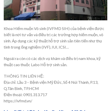
Khoa Hiếm muộn Vô sinh (IVFMD SIH) của bệnh viện được
biết là nơi tư vấn và điều trị các trường hợp hiếm muộn, vô
sinh. Áp dụng các kỹ thuật hỗ trợ sinh sản tiên tiến như thụ
tinh trong ống nghiệm (IVF), IUI, ICSI…
Ngoài ra còn có các dịch vụ khám và điều trị nam khoa, kỹ
thuật cao thuộc Labo Hỗ trợ sinh sản.
THÔNG TIN LIÊN HỆ:
Địa chỉ: Lầu 3 – Bệnh viện Mỹ Đức, Số 4 Núi Thành, P.13,
Q.Tân Bình, TP.HCM
Điện thoại: 0901.313.717
https://ivfmd.vn/