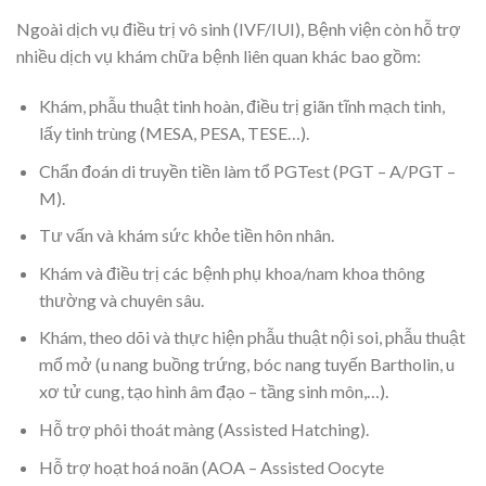
Ngoài dịch vụ điều trị vô sinh (IVF/IUI), Bệnh viện còn hỗ trợ
nhiều dịch vụ khám chữa bệnh liên quan khác bao gồm:
Khám, phẫu thuật tinh hoàn, điều trị giãn tĩnh mạch tinh,
lấy tinh trùng (MESA, PESA, TESE…).
Chẩn đoán di truyền tiền làm tổ PGTest (PGT – A/PGT –
M).
Tư vấn và khám sức khỏe tiền hôn nhân.
Khám và điều trị các bệnh phụ khoa/nam khoa thông
thường và chuyên sâu.
Khám, theo dõi và thực hiện phẫu thuật nội soi, phẫu thuật
mổ mở (u nang buồng trứng, bóc nang tuyến Bartholin, u
xơ tử cung, tạo hình âm đạo – tầng sinh môn,…).
Hỗ trợ phôi thoát màng (Assisted Hatching).
Hỗ trợ hoạt hoá noãn (AOA – Assisted Oocyte