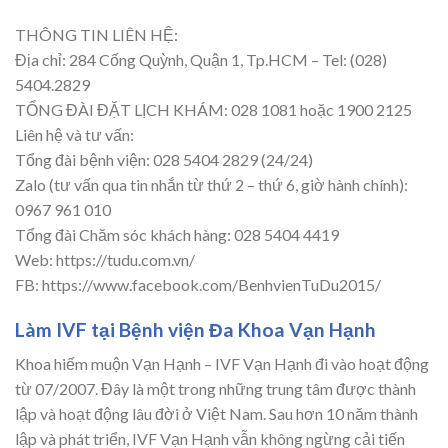
THÔNG TIN LIÊN HỆ:
Địa chỉ: 284 Cống Quỳnh, Quận 1, Tp.HCM – Tel: (028)
5404.2829
TỔNG ĐÀI ĐẶT LỊCH KHÁM: 028 1081 hoặc 1900 2125
Liên hệ và tư vấn:
Tổng đài bệnh viện: 028 5404 2829 (24/24)
Zalo (tư vấn qua tin nhắn từ thứ 2 – thứ 6, giờ hành chính):
0967 961 010
Tổng đài Chăm sóc khách hàng: 028 5404 4419
Web: https://tudu.com.vn/
FB: https://www.facebook.com/BenhvienTuDu2015/
Làm IVF tại Bệnh viện Đa Khoa Vạn Hạnh
Khoa hiếm muộn Vạn Hạnh – IVF Vạn Hạnh đi vào hoạt động
từ 07/2007. Đây là một trong những trung tâm được thành
lập và hoạt động lâu đời ở Việt Nam. Sau hơn 10 năm thành
lập và phát triển, IVF Vạn Hạnh vẫn không ngừng cải tiến