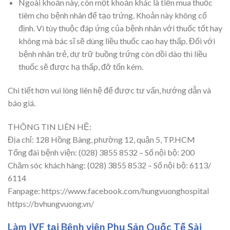
Ngoài khoản này, còn một khoản khác là tiền mua thuốc
tiêm cho bệnh nhân để tạo trứng. Khoản này không cố
định. Vì tùy thuộc đáp ứng của bệnh nhân với thuốc tốt hay
không mà bác sĩ sẽ dùng liều thuốc cao hay thấp. Đối với
bệnh nhân trẻ, dự trữ buồng trứng còn dồi dào thì liều
thuốc sẽ được hạ thấp, đỡ tốn kém.
Chi tiết hơn vui lòng liên hệ để được tư vấn, hướng dẫn và
báo giá.
THÔNG TIN LIÊN HỆ:
Địa chỉ: 128 Hồng Bàng, phường 12, quận 5, TP.HCM
Tổng đài bệnh viện: (028) 3855 8532 – Số nội bộ: 200
Chăm sóc khách hàng: (028) 3855 8532 – Số nội bộ: 6113/
6114
Fanpage: https://www.facebook.com/hungvuonghospital
https://bvhungvuong.vn/
Làm IVF tại Bệnh viện Phụ Sản Quốc Tế Sài