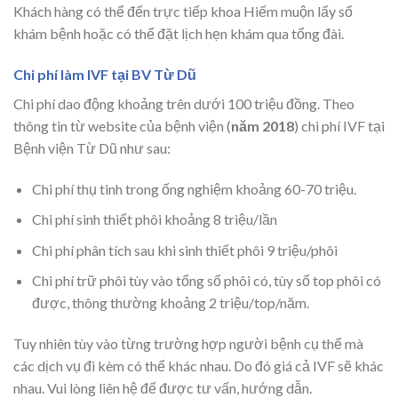
Khách hàng có thể đến trực tiếp khoa Hiếm muộn lấy số
khám bệnh hoặc có thể đặt lịch hẹn khám qua tổng đài.
Chi phí làm IVF tại BV Từ Dũ
Chi phí dao động khoảng trên dưới 100 triệu đồng. Theo
thông tin từ website của bệnh viện (
năm 2018
) chi phí IVF tại
Bệnh viện Từ Dũ như sau:
Chi phí thụ tinh trong ống nghiệm khoảng 60-70 triệu.
Chi phí sinh thiết phôi khoảng 8 triệu/lần
Chi phí phân tích sau khi sinh thiết phôi 9 triệu/phôi
Chi phí trữ phôi tùy vào tổng số phôi có, tùy số top phôi có
được, thông thường khoảng 2 triệu/top/năm.
Tuy nhiên tùy vào từng trường hợp người bệnh cụ thể mà
các dịch vụ đi kèm có thể khác nhau. Do đó giá cả IVF sẽ khác
nhau. Vui lòng liên hệ để được tư vấn, hướng dẫn.