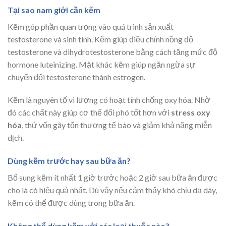
Tại sao nam giới cần kẽm
Kẽm góp phần quan trọng vào quá trình sản xuất
testosterone và sinh tinh. Kẽm giúp điều chỉnh nồng độ
testosterone và dihydrotestosterone bằng cách tăng mức độ
hormone luteinizing. Mặt khác kẽm giúp ngăn ngừa sự
chuyển đổi testosterone thành estrogen.
Kẽm là nguyên tố vi lượng có hoạt tính chống oxy hóa. Nhờ
đó các chất này giúp cơ thể đối phó tốt hơn với
stress oxy
hóa
, thứ vốn gây tổn thương tế bào và giảm khả năng miễn
dịch.
Dùng kẽm trước hay sau bữa ăn?
Bổ sung kẽm ít nhất 1 giờ trước hoặc 2 giờ sau bữa ăn được
cho là có hiệu quả nhất. Dù vậy nếu cảm thấy khó chịu dạ dày,
kẽm có thể được dùng trong bữa ăn.
Không thể dùng kẽm với các loại thuốc nào?