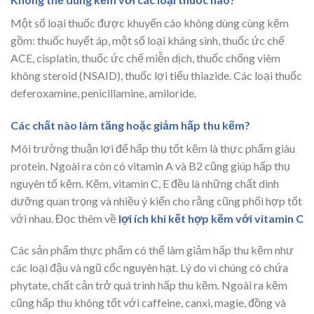
Một số loại thuốc được khuyến cáo không dùng cùng kẽm
gồm: thuốc huyết áp, một số loại kháng sinh, thuốc ức chế
ACE, cisplatin, thuốc ức chế miễn dịch, thuốc chống viêm
không steroid (NSAID), thuốc lợi tiểu thiazide. Các loại thuốc
deferoxamine, penicillamine, amiloride.
Các chất nào làm tăng hoặc giảm hấp thu kẽm?
Môi trường thuận lợi để hấp thụ tốt kẽm là thực phẩm giàu
protein. Ngoài ra còn có vitamin A và B2 cũng giúp hấp thụ
nguyên tố kẽm. Kẽm, vitamin C, E đều là những chất dinh
dưỡng quan trọng và nhiều ý kiến cho rằng cũng phối hợp tốt
với nhau. Đọc thêm về
lợi ích khi kết hợp kẽm với vitamin C
Các sản phẩm thực phẩm có thể làm giảm hấp thu kẽm như
các loại đậu và ngũ cốc nguyên hạt. Lý do vì chúng có chứa
phytate, chất cản trở quá trình hấp thu kẽm. Ngoài ra kẽm
cũng hấp thu không tốt với caffeine, canxi, magie, đồng và