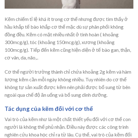
Kẽm chiếm tỉ lệ khá ít trong cơ thể nhưng được tìm thấy ở
hầu khắp tế bào khắp cơ thể mặc dù sự phân phối không
đồng đều. Kẽm có mặt nhiều nhất ở tinh hoàn ( khoảng
300mcg/g), tóc (khoảng 150mcg/g), xương (khoảng
100mcg/g). Tiếp đến kẽm cũng hiện diện ở tế bào gan, thận,
cơ vân, da, não,..
Cơ thể người trường thành chỉ chứa khoảng 2g kẽm và hàm
lượng kẽm cần mỗi ngày không nhiều. Tuy nhiên do cơ thể
không tự sản xuất được kẽm nên phải được bổ sung từ bên
ngoài qua chế độ ăn uống và bổ sung dinh dưỡng.
Tác dụng của kẽm đối với cơ thể
Vai trò của kẽm như là một chất thiết yếu đối với cơ thể con
người là không thể phủ nhận. Điều này được các công trình
nghiên cứu khoa học chỉ ra từ lâu. Cụ thể, vai trò của kẽm đối