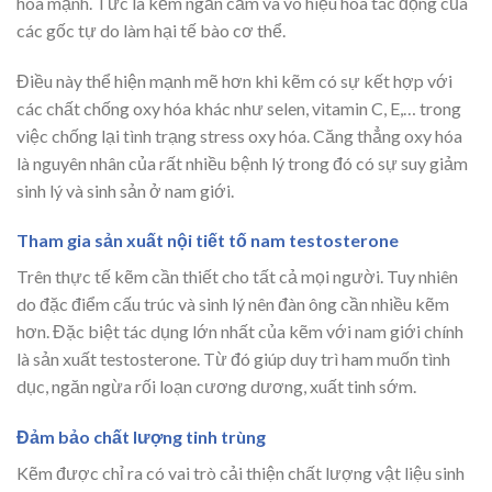
hóa mạnh. Tức là kẽm ngăn cảm và vô hiệu hóa tác động của
các gốc tự do làm hại tế bào cơ thể.
Điều này thể hiện mạnh mẽ hơn khi kẽm có sự kết hợp với
các chất chống oxy hóa khác như selen, vitamin C, E,… trong
việc chống lại tình trạng stress oxy hóa. Căng thẳng oxy hóa
là nguyên nhân của rất nhiều bệnh lý trong đó có sự suy giảm
sinh lý và sinh sản ở nam giới.
Tham gia sản xuất nội tiết tố nam testosterone
Trên thực tế kẽm cần thiết cho tất cả mọi người. Tuy nhiên
do đặc điểm cấu trúc và sinh lý nên đàn ông cần nhiều kẽm
hơn. Đặc biệt tác dụng lớn nhất của kẽm với nam giới chính
là sản xuất testosterone. Từ đó giúp duy trì ham muốn tình
dục, ngăn ngừa rối loạn cương dương, xuất tinh sớm.
Đảm bảo chất lượng tinh trùng
Kẽm được chỉ ra có vai trò cải thiện chất lượng vật liệu sinh