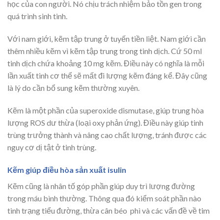
học của con người. Nó chịu trách nhiệm bảo tồn gen trong
quá trình sinh tinh.
Với nam giới, kẽm tập trung ở tuyến tiền liệt. Nam giới cần
thêm nhiều kẽm vì kẽm tập trung trong tinh dịch. Cứ 50 ml
tinh dịch chứa khoảng 10 mg kẽm. Điều này có nghĩa là mỗi
lần xuất tinh cơ thể sẽ mất đi lượng kẽm đáng kể. Đây cũng
là lý do cần bổ sung kẽm thường xuyên.
Kẽm là một phần của superoxide dismutase, giúp trung hòa
lượng ROS dư thừa (loại oxy phản ứng). Điều này giúp tinh
trùng trưởng thành và nâng cao chất lượng, tránh được các
nguy cơ dị tật ở tinh trùng.
Kẽm giúp điều hòa sản xuất isulin
Kẽm cũng là nhân tố góp phần giúp duy trì lượng đường
trong máu bình thường. Thông qua đó kiểm soát phần nào
tình trạng tiểu đường, thừa cân béo phì và các vấn đề về tim