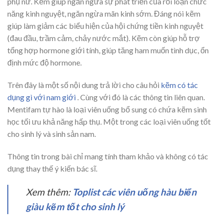
phụ nữ. Kẽm giúp ngăn ngừa sự phát triển của rối loạn chức
năng kinh nguyệt, ngăn ngừa mãn kinh sớm. Đáng nói kẽm
giúp làm giảm các biểu hiện của hội chứng tiền kinh nguyệt
(đau đầu, trầm cảm, chảy nước mắt). Kẽm còn giúp hỗ trợ
tổng hợp hormone giới tính, giúp tăng ham muốn tình dục, ổn
định mức độ hormone.
Trên đây là một số nội dung trả lời cho câu hỏi
kẽm có tác
dụng gì với nam giới
. Cùng với đó là các thông tin liên quan.
Mentifam tự hào là loại viên uống bổ sung có chứa kẽm sinh
học tối ưu khả năng hấp thụ. Một trong các loại viên uống tốt
cho sinh lý và sinh sản nam.
Thông tin trong bài chỉ mang tính tham khảo và không có tác
dụng thay thế ý kiến bác sĩ.
Xem thêm:
Toplist các viên uống hàu biển
giàu kẽm tốt cho sinh lý