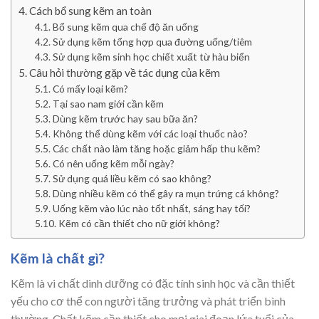
Cách bổ sung kẽm an toàn
Bổ sung kẽm qua chế độ ăn uống
Sử dụng kẽm tổng hợp qua đường uống/tiêm
Sử dụng kẽm sinh học chiết xuất từ hàu biển
Câu hỏi thường gặp về tác dụng của kẽm
Có mấy loại kẽm?
Tại sao nam giới cần kẽm
Dùng kẽm trước hay sau bữa ăn?
Không thể dùng kẽm với các loại thuốc nào?
Các chất nào làm tăng hoặc giảm hấp thu kẽm?
Có nên uống kẽm mỗi ngày?
Sử dụng quá liều kẽm có sao không?
Dùng nhiều kẽm có thể gây ra mụn trứng cá không?
Uống kẽm vào lúc nào tốt nhất, sáng hay tối?
Kẽm có cần thiết cho nữ giới không?
Kẽm là chất gì?
Kẽm là vi chất dinh dưỡng có đặc tính sinh học và cần thiết
yếu cho cơ thể con người tăng trưởng và phát triển bình
thường. Chất kẽm cần thiết cho mọi giai đoạn lứa tuổi của