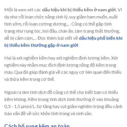
Một là xem xét các
dấu hiệu khi bị thiếu kẽm ở nam giới.
Ví
dụ như rối loạn chức năng sinh lý, suy giảm ham muốn, xuất
tinh sớm, rối loạn cương dương,… Cũng có thể gặp tình
trạng như rụng tóc, hói đầu, chán ăn, tâm trạng thất thường,
dễ bị cảm cúm,… Đọc thêm bài viết về
dấu hiệu phổ biến khi
bị thiếu kẽm thường gặp ở nam giới
Hai là xét nghiệm kẽm hay xét nghiệm định lượng kẽm. Xét
nghiệm này nhằm mục đích định lượng nồng độ kẽm trong
máu. Qua đó giúp đánh giá về các nguy cơ liên quan đến thiếu
và thừa kẽm trong cơ thể.
Ngoài ra làm tinh dịch đồ cũng có thể cho biết bạn có thiếu
kẽm không. Kẽm trong tinh dịch bình thường ở vào khoảng
0,3 – 1,5 μmol/L. Sự tăng hay sụt giảm nghiêm trọng đều cảnh
báo vấn đề về sức khỏe tinh trùng và sinh sản.
Cách bổ sung kẽm an toàn