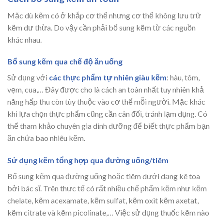
Mặc dù kẽm có ở khắp cơ thể nhưng cơ thể không lưu trữ
kẽm dư thừa. Do vậy cần phải bổ sung kẽm từ các nguồn
khác nhau.
Bổ sung kẽm qua chế độ ăn uống
Sử dụng với
các thực phẩm tự nhiên giàu kẽm
: hàu, tôm,
vẹm, cua,… Đây được cho là cách an toàn nhất tuy nhiên khả
năng hấp thu còn tùy thuộc vào cơ thể mỗi người. Mặc khác
khi lựa chọn thực phẩm cũng cần cân đối, tránh lạm dụng. Có
thể tham khảo chuyên gia dinh dưỡng để biết thực phẩm bạn
ăn chứa bao nhiêu kẽm.
Sử dụng kẽm tổng hợp qua đường uống/tiêm
Bổ sung kẽm qua đường uống hoặc tiêm dưới dạng kê toa
bởi bác sĩ. Trên thực tế có rất nhiều chế phẩm kẽm như kẽm
chelate, kẽm acexamate, kẽm sulfat, kẽm oxit kẽm axetat,
kẽm citrate và kẽm picolinate,… Việc sử dụng thuốc kẽm nào