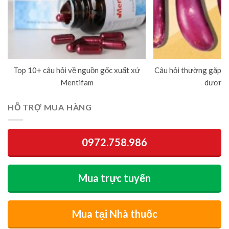
Top 10+ câu hỏi về nguồn gốc xuất xứ
Câu hỏi thường gặp về
Mentifam
dương 
HỖ TRỢ MUA HÀNG
0972.758.986
Mua trực tuyến
Mua tại Nhà thuốc