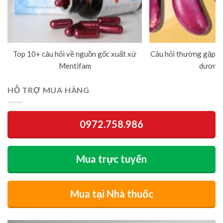
Top 10+ câu hỏi về nguồn gốc xuất xứ
Câu hỏi thường gặp về
Mentifam
dương 
HỖ TRỢ MUA HÀNG
0972.758.986
Mua trực tuyến
Mua tại Nhà thuốc