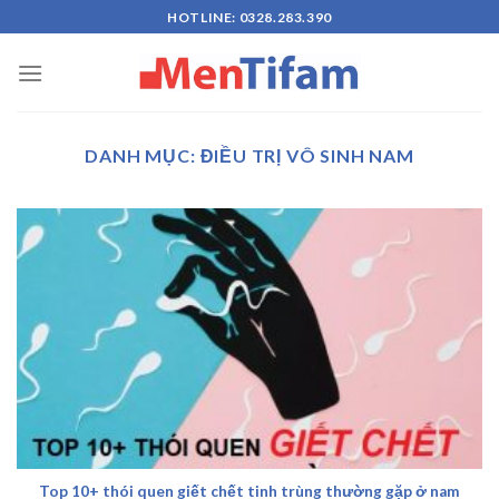
Skip
HOTLINE: 0328.283.390
to
content
DANH MỤC:
ĐIỀU TRỊ VÔ SINH NAM
Top 10+ thói quen giết chết tinh trùng thường gặp ở nam