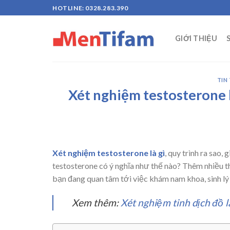
Skip
HOTLINE: 0328.283.390
to
content
GIỚI THIỆU
TIN
Xét nghiệm testosterone là
Xét nghiệm testosterone là gì
, quy trình ra sao,
testosterone có ý nghĩa như thế nào? Thêm nhiều t
bạn đang quan tâm tới việc khám nam khoa, sinh lý 
Xem thêm:
Xét nghiệm tinh dịch đồ l