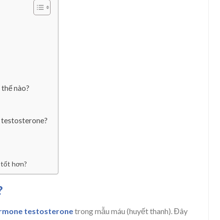
 thế nào?
m testosterone?
 tốt hơn?
?
rmone testosterone
trong mẫu máu (huyết thanh). Đây