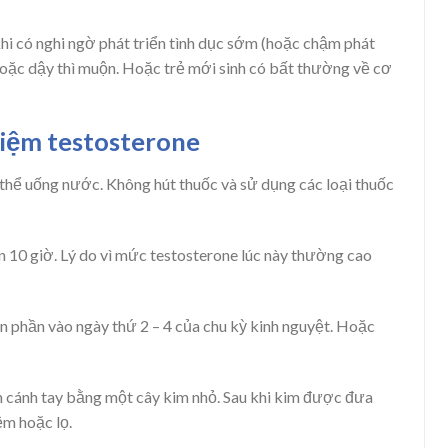
hi có nghi ngờ phát triển tình dục sớm (hoặc chậm phát
m hoặc dậy thì muộn. Hoặc trẻ mới sinh có bất thường về cơ
hiệm testosterone
thể uống nước. Không hút thuốc và sử dụng các loại thuốc
 10 giờ. Lý do vì mức testosterone lúc này thường cao
n phần vào ngày thứ 2 – 4 của chu kỳ kinh nguyệt. Hoặc
n cánh tay bằng một cây kim nhỏ. Sau khi kim được đưa
m hoặc lọ.