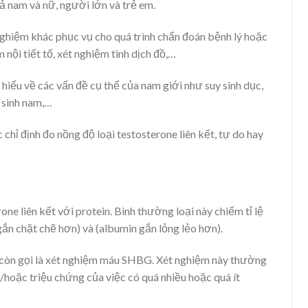
ả nam và nữ, người lớn và trẻ em.
nghiệm khác phục vụ cho quá trình chẩn đoán bệnh lý hoặc
 nội tiết tố, xét nghiệm tinh dịch đồ,…
hiểu về các vấn đề cụ thể của nam giới như suy sinh dục,
 sinh nam,…
chỉ định đo nồng độ loại testosterone liên kết, tự do hay
one liên kết với protein. Bình thường loại này chiếm tỉ lệ
ắn chặt chẽ hơn) và (albumin gắn lỏng lẻo hơn).
h còn gọi là xét nghiệm máu SHBG. Xét nghiệm này thường
hoặc triệu chứng của việc có quá nhiều hoặc quá ít