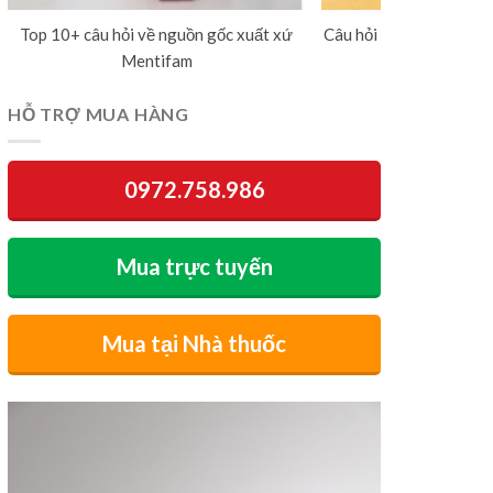
Top 10+ câu hỏi về nguồn gốc xuất xứ
Câu hỏi thường gặp về 
Mentifam
dương v
HỖ TRỢ MUA HÀNG
0972.758.986
Mua trực tuyến
Mua tại Nhà thuốc