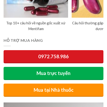
Top 10+ câu hỏi về nguồn gốc xuất xứ
Câu hỏi thường gặp về
Mentifam
dương 
HỖ TRỢ MUA HÀNG
0972.758.986
Mua trực tuyến
Mua tại Nhà thuốc