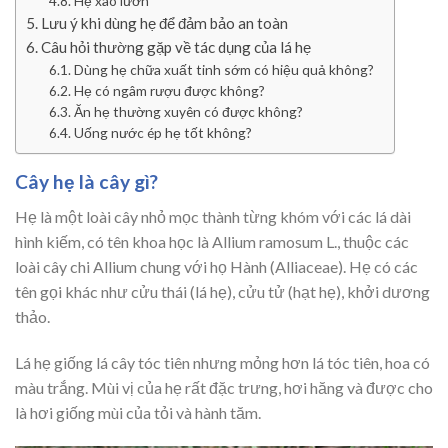
Hẹ xào lươn
Lưu ý khi dùng hẹ để đảm bảo an toàn
Câu hỏi thường gặp về tác dụng của lá hẹ
Dùng hẹ chữa xuất tinh sớm có hiệu quả không?
Hẹ có ngâm rượu được không?
Ăn hẹ thường xuyên có được không?
Uống nước ép hẹ tốt không?
Cây hẹ là cây gì?
Hẹ là một loài cây nhỏ mọc thành từng khóm với các lá dài
hình kiếm, có tên khoa học là Allium ramosum L., thuộc các
loài cây chi Allium chung với họ Hành (Alliaceae). Hẹ có các
tên gọi khác như cửu thái (lá hẹ), cửu tử (hạt hẹ), khởi dương
thảo.
Lá hẹ giống lá cây tóc tiên nhưng mỏng hơn lá tóc tiên, hoa có
màu trắng. Mùi vị của hẹ rất đặc trưng, hơi hăng và được cho
là hơi giống mùi của tỏi và hành tăm.