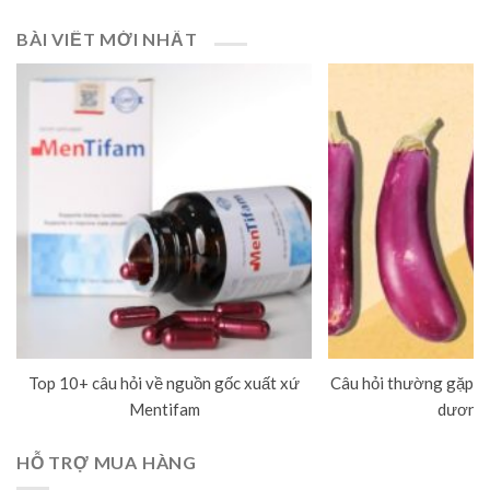
BÀI VIẾT MỚI NHẤT
Top 10+ câu hỏi về nguồn gốc xuất xứ
Câu hỏi thường gặp về
Mentifam
dương 
HỖ TRỢ MUA HÀNG