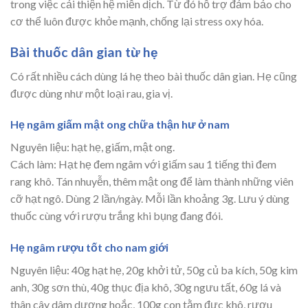
trong việc cải thiện hệ miễn dịch. Từ đó hỗ trợ đảm bảo cho
cơ thể luôn được khỏe mạnh, chống lại stress oxy hóa.
Bài thuốc dân gian từ hẹ
Có rất nhiều cách dùng lá hẹ theo bài thuốc dân gian. Hẹ cũng
được dùng như một loại rau, gia vị.
Hẹ ngâm giấm mật ong chữa thận hư ở nam
Nguyên liệu: hạt hẹ, giấm, mật ong.
Cách làm: Hạt hẹ đem ngâm với giấm sau 1 tiếng thì đem
rang khô. Tán nhuyễn, thêm mật ong để làm thành những viên
cỡ hạt ngô. Dùng 2 lần/ngày. Mỗi lần khoảng 3g. Lưu ý dùng
thuốc cùng với rượu trắng khi bụng đang đói.
Hẹ ngâm rượu tốt cho nam giới
Nguyên liệu: 40g hạt hẹ, 20g khởi tử, 50g củ ba kích, 50g kim
anh, 30g sơn thù, 40g thục địa khô, 30g ngưu tất, 60g lá và
thân cây dâm dương hoắc, 100g con tằm đực khô, rượu