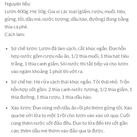
Nguyên liệu:
Lươn 400g, Hẹ 50g, Gia vị các loại (giấm, rượu, muối, tiêu,
gừng, tỏi, dầu mè, nước tương, dầu hào, đường) đong bằng
thìa cà phê.
Cách làm:
Sơ chế lươn: Lươn đã làm sạch, cắt khúc ngắn. Đun hỗn
hợp nước gồm rượu nấu ăn, 1/2 thìa muối, 1 thìa hạt tiêu
trắng, 1 thìa canh giấm. Sôi nước thì tắt bếp và cho lươn
vào ngâm khoảng 1 phút thì vớt ra.
Sơ chế hẹ: Hẹ rửa sạch thái khúc ngắn. Tỏi thái nhỏ. Trộn
hỗn hợp sốt gồm: 2 thìa canh nước tương, 1/2 thìa giấm, 1
thìa đường, 1 thìa rượu, 1 thìa dầu hào.
Xào lươn: Đun nóng mỡ/dầu ăn rồi phi thơm gừng tỏi. Xào
qua hẹ với lửa to một 1 rồi cho lươn vào xào sơ qua. Cuối
cùng thêm nước sốt đảo đều. Đun to lửa đến khi sốt gần
cạn, thêm dầu mè thơm vào đảo qua là được.