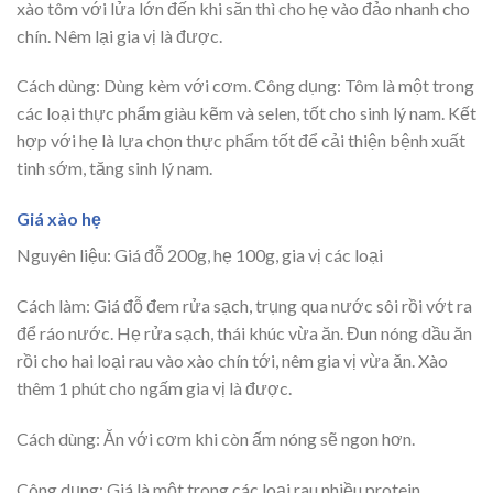
xào tôm với lửa lớn đến khi săn thì cho hẹ vào đảo nhanh cho
chín. Nêm lại gia vị là được.
Cách dùng: Dùng kèm với cơm. Công dụng: Tôm là một trong
các loại thực phẩm giàu kẽm và selen, tốt cho sinh lý nam. Kết
hợp với hẹ là lựa chọn thực phẩm tốt để cải thiện bệnh xuất
tinh sớm, tăng sinh lý nam.
Giá xào hẹ
Nguyên liệu: Giá đỗ 200g, hẹ 100g, gia vị các loại
Cách làm: Giá đỗ đem rửa sạch, trụng qua nước sôi rồi vớt ra
để ráo nước. Hẹ rửa sạch, thái khúc vừa ăn. Đun nóng dầu ăn
rồi cho hai loại rau vào xào chín tới, nêm gia vị vừa ăn. Xào
thêm 1 phút cho ngấm gia vị là được.
Cách dùng: Ăn với cơm khi còn ấm nóng sẽ ngon hơn.
Công dụng: Giá là một trong các loại rau nhiều protein,