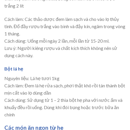
trắng 2 lít
Cách làm: Các thảo dược đem làm sạch và cho vào lọ thủy
tinh. Đổ đầy rượu trắng vào bình và đậy kín, ngâm trong vòng
1 tháng.
Cách dùng: Uống mỗi ngày 2 lần, mỗi lần từ 15-20 ml.
Lưu ý: Người kiêng rượu và chất kích thích không nên sử
dụng cách này.
Bột lá hẹ
Nguyên liệu: Lá hẹ tươi 1kg
Cách làm: Đem lá hẹ rửa sạch, phơi thật khô rồi tán thành bột
mịn cất vào lọ dùng dần
Cách dùng: Sử dụng từ 1 – 2 thìa bột hẹ pha với nước ấm và
khuấy đều rồi uống. Dùng khi đói bụng hoặc trước bữa ăn
chính
Các món ăn ngon từ hẹ