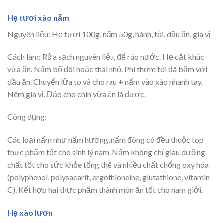
Hẹ tươi xào nấm
Nguyên liệu: Hẹ tươi 100g, nấm 50g, hành, tỏi, dầu ăn, gia vị
Cách làm: Rửa sạch nguyên liệu, để ráo nước. Hẹ cắt khúc
vừa ăn. Nấm bổ đôi hoặc thái nhỏ. Phi thơm tỏi đã băm với
dầu ăn. Chuyển lửa to và cho rau + nấm vào xào nhanh tay.
Nêm gia vị. Đảo cho chín vừa ăn là được.
Công dụng:
Các loại nấm như nấm hương, nấm đông cô đều thuộc top
thực phẩm tốt cho sinh lý nam. Nấm không chỉ giàu dưỡng
chất tốt cho sức khỏe tổng thể và nhiều chất chống oxy hóa
(polyphenol, polysacarit, ergothioneine, glutathione, vitamin
C). Kết hợp hai thực phẩm thành món ăn tốt cho nam giới.
Hẹ xào lươn