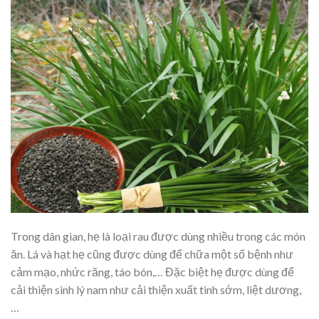
Trong dân gian, hẹ là loại rau được dùng nhiều trong các món
ăn. Lá và hạt hẹ cũng được dùng để chữa một số bệnh như
cảm mạo, nhức răng, táo bón,… Đặc biệt hẹ được dùng để
cải thiện sinh lý nam như cải thiện xuất tinh sớm, liệt dương,
…