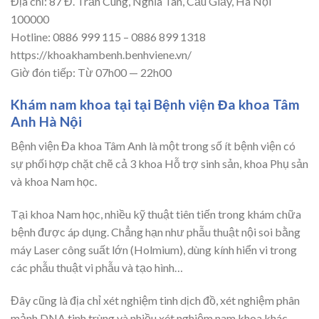
Địa chỉ: 87 Đ. Trần Cung, Nghĩa Tân, Cầu Giấy, Hà Nội
100000
Hotline: 0886 999 115 – 0886 899 1318
https://khoakhambenh.benhviene.vn/
Giờ đón tiếp: Từ 07h00 — 22h00
Khám nam khoa tại tại Bệnh viện Đa khoa Tâm
Anh Hà Nội
Bệnh viện Đa khoa Tâm Anh là một trong số ít bệnh viện có
sự phối hợp chặt chẽ cả 3 khoa Hỗ trợ sinh sản, khoa Phụ sản
và khoa Nam học.
Tại khoa Nam học, nhiều kỹ thuật tiên tiến trong khám chữa
bệnh được áp dụng. Chẳng hạn như phẫu thuật nội soi bằng
máy Laser công suất lớn (Holmium), dùng kính hiển vi trong
các phẫu thuật vi phẫu và tạo hình…
Đây cũng là địa chỉ xét nghiệm tinh dịch đồ, xét nghiệm phân
mảnh DNA tinh trùng và nhiều xét nghiệm nam khoa khác.