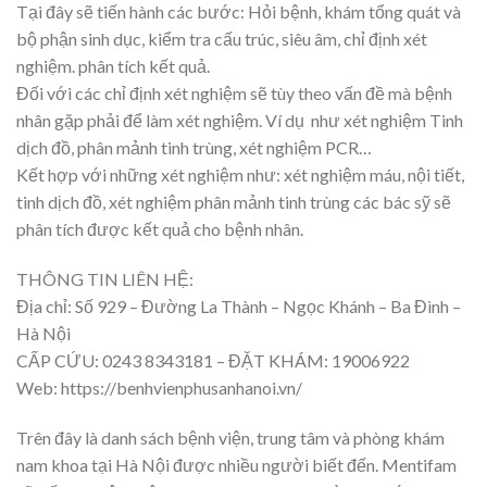
Tại đây sẽ tiến hành các bước: Hỏi bệnh, khám tổng quát và
bộ phận sinh dục, kiểm tra cấu trúc, siêu âm, chỉ định xét
nghiệm. phân tích kết quả.
Đối với các chỉ định xét nghiệm sẽ tùy theo vấn đề mà bệnh
nhân gặp phải để làm xét nghiệm. Ví dụ như xét nghiệm Tinh
dịch đồ, phân mảnh tinh trùng, xét nghiệm PCR…
Kết hợp với những xét nghiệm như: xét nghiệm máu, nội tiết,
tinh dịch đồ, xét nghiệm phân mảnh tinh trùng các bác sỹ sẽ
phân tích được kết quả cho bệnh nhân.
THÔNG TIN LIÊN HỆ:
Địa chỉ: Số 929 – Đường La Thành – Ngọc Khánh – Ba Đình –
Hà Nội
CẤP CỨU: 0243 8343181 – ĐẶT KHÁM: 19006922
Web: https://benhvienphusanhanoi.vn/
Trên đây là danh sách bệnh viện, trung tâm và phòng khám
nam khoa tại Hà Nội được nhiều người biết đến. Mentifam