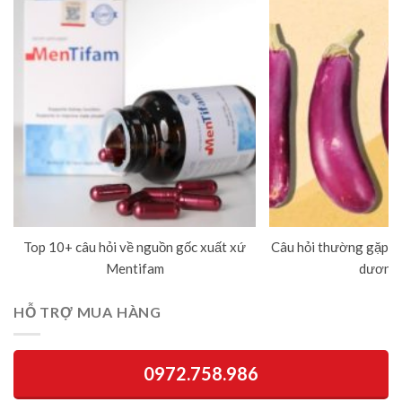
Top 10+ câu hỏi về nguồn gốc xuất xứ
Câu hỏi thường gặp về
Mentifam
dương 
HỖ TRỢ MUA HÀNG
0972.758.986