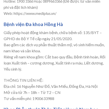
(Để được tư vấn miễn
Hotline: 1900 3366 Hoặc 0899663366
phí và đặt lich khám)
Web: https://www.mediplus.vn/
Bệnh viện Đa khoa Hồng Hà
Giấy phép hoạt động khám bệnh, chữa bệnh số: 135/BYT –
GPHD do Bộ Y Tế cấp ngày 21/05/2020.
Bao gồm các dịch vụ phẫn thuật thẩm mỹ, vô sinh hiếm muộn,
nam khao và sản khoa.
Riêng về nam khoa gồm: Cắt bao quy đầu, Bệnh tinh hoàn, Rối
loạn Xuất tinh – cương dương, Xuất tinh ra máu, Liệt dương,
Yếu sinh lý.
THÔNG TIN LIÊN HỆ:
Địa chỉ: 16 Nguyễn Như Đổ, Văn Miếu, Đống Đa, Hà Nội
Mở cửa từ 7h – 18h – Từ T2 – CN
Tư vấn miễn phí: 1900633988