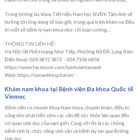
Trong tương lai, khoa Tiết niệu Nam học BVĐK Tâm Anh sẽ
hướng tới ứng dụng tế bào gốc trong quá trình khám và điều
trị một số bệnh lý nam khoa như: rối loạn cương…
THÔNG TIN LIÊN HỆ:
Hà Nội: 08 Phố Hoàng Như Tiếp, Phường Bồ Đề, Long Biên
Điện thoại: 024 3872 3872 – 024 7106 6858
https://www.facebook.com/benhvientamanh
Web: https://tamanhhospital.vn/
Khám nam khoa tại Bệnh viện Đa khoa Quốc tế
Vinmec
Bệnh viện có chuyên khoa Nam khoa, chuyên khám, điều trị
cũng như phát hiện sớm các vấn đề sức khỏe liên quan đến
cơ quan sinh dục của nam giới. Cùng với đó là các chứng
bệnh sinh lý, chức năng sinh sản và bệnh lây lan qua đường
tình dục.