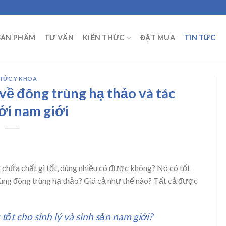
SẢN PHẨM
TƯ VẤN
KIẾN THỨC
ĐẶT MUA
TIN TỨC
 TỨC Y KHOA
về đông trùng hạ thảo và tác
ới nam giới
chứa chất gì tốt, dùng nhiều có được không? Nó có tốt
dùng đông trùng hạ thảo? Giá cả như thế nào? Tất cả được
tốt cho sinh lý và sinh sản nam giới?