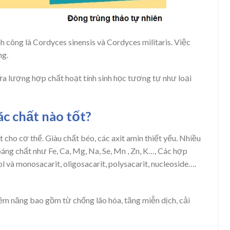
h công là Cordyces sinensis và Cordyces militaris. Việc
ng.
ứa lượng hợp chất hoạt tính sinh học tương tự như loại
c chất nào tốt?
cho cơ thể. Giàu chất béo, các axit amin thiết yếu. Nhiều
oáng chất như Fe, Ca, Mg, Na, Se, Mn , Zn, K…, Các hợp
ol và monosacarit, oligosacarit, polysacarit, nucleoside….
iềm năng bao gồm từ chống lão hóa, tăng miễn dịch, cải