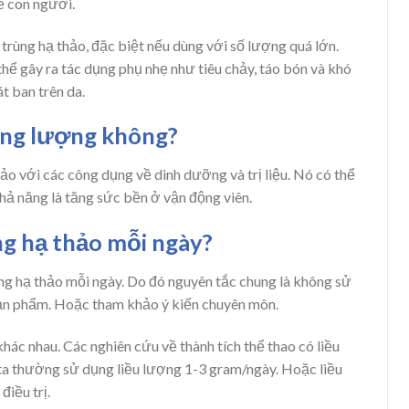
ể con người.
 trùng hạ thảo, đặc biệt nếu dùng với số lượng quá lớn.
thể gây ra tác dụng phụ nhẹ như tiêu chảy, táo bón và khó
t ban trên da.
ăng lượng không?
hảo với các công dụng về dinh dưỡng và trị liệu. Nó có thể
hả năng là tăng sức bền ở vận động viên.
g hạ thảo mỗi ngày?
g hạ thảo mỗi ngày. Do đó nguyên tắc chung là không sử
sản phẩm. Hoặc tham khảo ý kiến chuyên môn.
hác nhau. Các nghiên cứu về thành tích thể thao có liều
 ta thường sử dụng liều lượng 1-3 gram/ngày. Hoặc liều
điều trị.