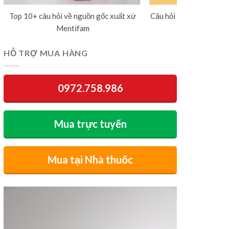
Top 10+ câu hỏi về nguồn gốc xuất xứ
Câu hỏi thường gặp về 
Mentifam
dương v
HỖ TRỢ MUA HÀNG
0972.758.986
Mua trực tuyến
Mua tại Nhà thuốc