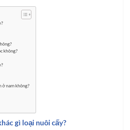
y?
không?
ộc không?
y?
sản ở nam không?
ác gì loại nuôi cấy?