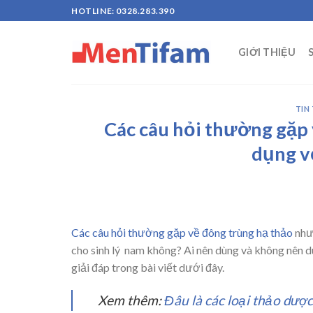
Skip
HOTLINE: 0328.283.390
to
content
GIỚI THIỆU
TIN
Các câu hỏi thường gặp 
dụng v
Các câu hỏi thường gặp về đông trùng hạ thảo
như 
cho sinh lý nam không? Ai nên dùng và không nên 
giải đáp trong bài viết dưới đây.
Xem thêm:
Đâu là các loại thảo dược 