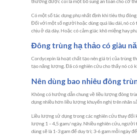
thường được coi là một bổ sung an toàn cho cơ th
Có một số tác dụng phụ nhất định khi tiêu thụ đông
Đối với một số người hoặc dùng quá lâu dài, nó có 
chịu ở dạ dày. Hoặc có cảm giác khô miệng hay phá
Đông trùng hạ thảo có giàu n
Cordycepin là hoạt chất tạo nên giá trị của trùng t
tạo năng lượng. Đã có nghiên cứu cho thấy nó có k
Nên dùng bao nhiêu đông trùn
Không có hướng dẫn chung về liều lượng đông trùn
dụng nhiều hơn liều lượng khuyến nghị trên nhãn 
Liều lượng sử dụng trong các nghiên cứu thay đổi k
lượng 1 – 4,5 gam/ ngày. Nhiều nghiên cứu, người
dùng sẽ là 1-3 gam để duy trì; 3-6 gam mỗi ngày để 