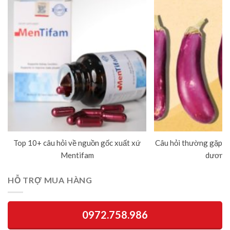
Top 10+ câu hỏi về nguồn gốc xuất xứ
Câu hỏi thường gặp về
Mentifam
dương 
HỖ TRỢ MUA HÀNG
0972.758.986