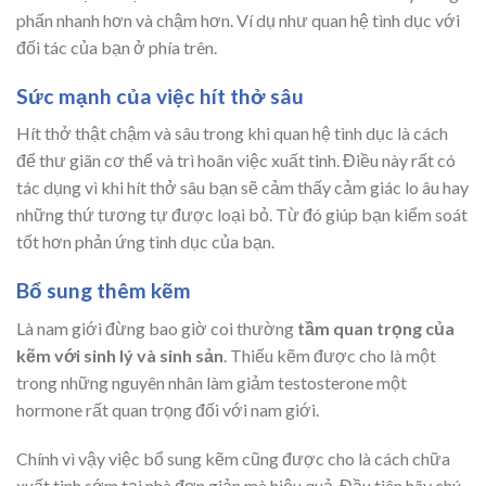
phấn nhanh hơn và chậm hơn. Ví dụ như quan hệ tình dục với
đối tác của bạn ở phía trên.
Sức mạnh của việc hít thở sâu
Hít thở thật chậm và sâu trong khi quan hệ tình dục là cách
để thư giãn cơ thể và trì hoãn việc xuất tinh. Điều này rất có
tác dụng vì khi hít thở sâu bạn sẽ cảm thấy cảm giác lo âu hay
những thứ tương tự được loại bỏ. Từ đó giúp bạn kiểm soát
tốt hơn phản ứng tình dục của bạn.
Bổ sung thêm kẽm
Là nam giới đừng bao giờ coi thường
tầm quan trọng của
kẽm với sinh lý và sinh sản
. Thiếu kẽm được cho là một
trong những nguyên nhân làm giảm testosterone một
hormone rất quan trọng đối với nam giới.
Chính vì vậy việc bổ sung kẽm cũng được cho là cách chữa
xuất tinh sớm tại nhà đơn giản mà hiệu quả. Đầu tiên hãy chú