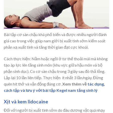
Bài tập cơ sàn chậu khá phổ biến và được nhiều người đánh
giá cao trong việc giúp nam giới bị xuất tinh sớm kiểm soát
phản xạ xuất tinh và tăng thời gian đạt cực khoái.
Cách thực hiện: Nằm hoặc ngồi ở tư thế thoải mái mà không
tạo áp lực lên tầng sinh môn (khu vực giữa hậu môn và bộ
phận sinh dục). Co cơ sàn chậu trong 3 giây sau đó thả lỏng.
Lặp lại 10 lần liên tiếp. Thực hiện ít nhất 3 lần/ngày. Đừng
quên hít thở và vận động đúng cơ.
Xem thêm về
tác dụng,
cách tập và lưu ý với bài tập Kegel nam tăng sinh lý
​Xịt và kem lidocaine
Đối với người bị xuất tinh sớm do đâu dương vật quá nhạy