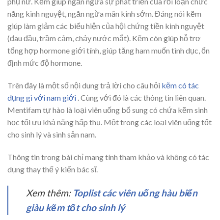
phụ nữ. Kẽm giúp ngăn ngừa sự phát triển của rối loạn chức
năng kinh nguyệt, ngăn ngừa mãn kinh sớm. Đáng nói kẽm
giúp làm giảm các biểu hiện của hội chứng tiền kinh nguyệt
(đau đầu, trầm cảm, chảy nước mắt). Kẽm còn giúp hỗ trợ
tổng hợp hormone giới tính, giúp tăng ham muốn tình dục, ổn
định mức độ hormone.
Trên đây là một số nội dung trả lời cho câu hỏi
kẽm có tác
dụng gì với nam giới
. Cùng với đó là các thông tin liên quan.
Mentifam tự hào là loại viên uống bổ sung có chứa kẽm sinh
học tối ưu khả năng hấp thụ. Một trong các loại viên uống tốt
cho sinh lý và sinh sản nam.
Thông tin trong bài chỉ mang tính tham khảo và không có tác
dụng thay thế ý kiến bác sĩ.
Xem thêm:
Toplist các viên uống hàu biển
giàu kẽm tốt cho sinh lý