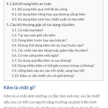
Cách bổ sung kẽm an toàn
Bổ sung kẽm qua chế độ ăn uống
Sử dụng kẽm tổng hợp qua đường uống/tiêm
Sử dụng kẽm sinh học chiết xuất từ hàu biển
Câu hỏi thường gặp về tác dụng của kẽm
Có mấy loại kẽm?
Tại sao nam giới cần kẽm
Dùng kẽm trước hay sau bữa ăn?
Không thể dùng kẽm với các loại thuốc nào?
Các chất nào làm tăng hoặc giảm hấp thu kẽm?
Có nên uống kẽm mỗi ngày?
Sử dụng quá liều kẽm có sao không?
Dùng nhiều kẽm có thể gây ra mụn trứng cá không?
Uống kẽm vào lúc nào tốt nhất, sáng hay tối?
Kẽm có cần thiết cho nữ giới không?
Kẽm là chất gì?
Kẽm là vi chất dinh dưỡng có đặc tính sinh học và cần thiết
yếu cho cơ thể con người tăng trưởng và phát triển bình
thường. Chất kẽm cần thiết cho mọi giai đoạn lứa tuổi của