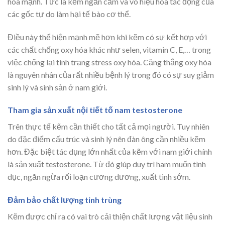
hóa mạnh. Tức là kẽm ngăn cảm và vô hiệu hóa tác động của
các gốc tự do làm hại tế bào cơ thể.
Điều này thể hiện mạnh mẽ hơn khi kẽm có sự kết hợp với
các chất chống oxy hóa khác như selen, vitamin C, E,… trong
việc chống lại tình trạng stress oxy hóa. Căng thẳng oxy hóa
là nguyên nhân của rất nhiều bệnh lý trong đó có sự suy giảm
sinh lý và sinh sản ở nam giới.
Tham gia sản xuất nội tiết tố nam testosterone
Trên thực tế kẽm cần thiết cho tất cả mọi người. Tuy nhiên
do đặc điểm cấu trúc và sinh lý nên đàn ông cần nhiều kẽm
hơn. Đặc biệt tác dụng lớn nhất của kẽm với nam giới chính
là sản xuất testosterone. Từ đó giúp duy trì ham muốn tình
dục, ngăn ngừa rối loạn cương dương, xuất tinh sớm.
Đảm bảo chất lượng tinh trùng
Kẽm được chỉ ra có vai trò cải thiện chất lượng vật liệu sinh