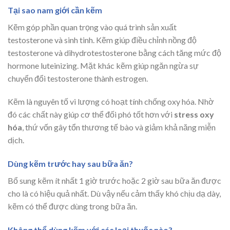
Tại sao nam giới cần kẽm
Kẽm góp phần quan trọng vào quá trình sản xuất
testosterone và sinh tinh. Kẽm giúp điều chỉnh nồng độ
testosterone và dihydrotestosterone bằng cách tăng mức độ
hormone luteinizing. Mặt khác kẽm giúp ngăn ngừa sự
chuyển đổi testosterone thành estrogen.
Kẽm là nguyên tố vi lượng có hoạt tính chống oxy hóa. Nhờ
đó các chất này giúp cơ thể đối phó tốt hơn với
stress oxy
hóa
, thứ vốn gây tổn thương tế bào và giảm khả năng miễn
dịch.
Dùng kẽm trước hay sau bữa ăn?
Bổ sung kẽm ít nhất 1 giờ trước hoặc 2 giờ sau bữa ăn được
cho là có hiệu quả nhất. Dù vậy nếu cảm thấy khó chịu dạ dày,
kẽm có thể được dùng trong bữa ăn.
Không thể dùng kẽm với các loại thuốc nào?