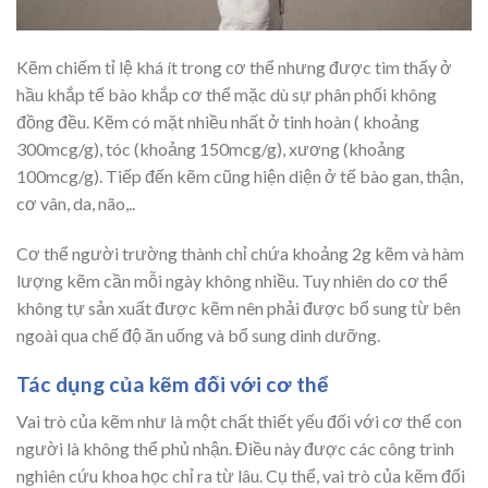
Kẽm chiếm tỉ lệ khá ít trong cơ thể nhưng được tìm thấy ở
hầu khắp tế bào khắp cơ thể mặc dù sự phân phối không
đồng đều. Kẽm có mặt nhiều nhất ở tinh hoàn ( khoảng
300mcg/g), tóc (khoảng 150mcg/g), xương (khoảng
100mcg/g). Tiếp đến kẽm cũng hiện diện ở tế bào gan, thận,
cơ vân, da, não,..
Cơ thể người trường thành chỉ chứa khoảng 2g kẽm và hàm
lượng kẽm cần mỗi ngày không nhiều. Tuy nhiên do cơ thể
không tự sản xuất được kẽm nên phải được bổ sung từ bên
ngoài qua chế độ ăn uống và bổ sung dinh dưỡng.
Tác dụng của kẽm đối với cơ thể
Vai trò của kẽm như là một chất thiết yếu đối với cơ thể con
người là không thể phủ nhận. Điều này được các công trình
nghiên cứu khoa học chỉ ra từ lâu. Cụ thể, vai trò của kẽm đối