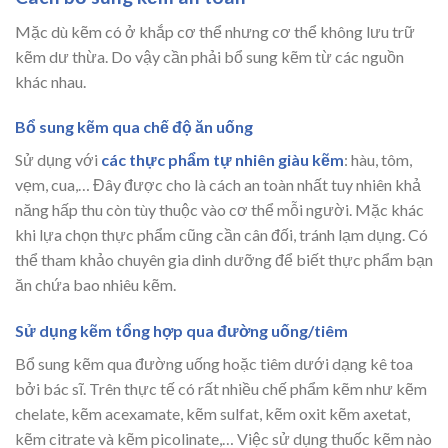
Mặc dù kẽm có ở khắp cơ thể nhưng cơ thể không lưu trữ
kẽm dư thừa. Do vậy cần phải bổ sung kẽm từ các nguồn
khác nhau.
Bổ sung kẽm qua chế độ ăn uống
Sử dụng với
các thực phẩm tự nhiên giàu kẽm
: hàu, tôm,
vẹm, cua,… Đây được cho là cách an toàn nhất tuy nhiên khả
năng hấp thu còn tùy thuộc vào cơ thể mỗi người. Mặc khác
khi lựa chọn thực phẩm cũng cần cân đối, tránh lạm dụng. Có
thể tham khảo chuyên gia dinh dưỡng để biết thực phẩm bạn
ăn chứa bao nhiêu kẽm.
Sử dụng kẽm tổng hợp qua đường uống/tiêm
Bổ sung kẽm qua đường uống hoặc tiêm dưới dạng kê toa
bởi bác sĩ. Trên thực tế có rất nhiều chế phẩm kẽm như kẽm
chelate, kẽm acexamate, kẽm sulfat, kẽm oxit kẽm axetat,
kẽm citrate và kẽm picolinate,… Việc sử dụng thuốc kẽm nào