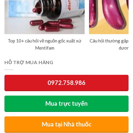
Top 10+ câu hỏi về nguồn gốc xuất xứ
Câu hỏi thường gặp về
Mentifam
dương 
HỖ TRỢ MUA HÀNG
0972.758.986
Mua trực tuyến
Mua tại Nhà thuốc