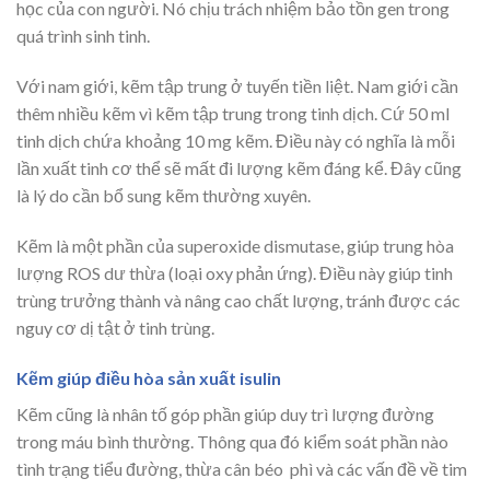
học của con người. Nó chịu trách nhiệm bảo tồn gen trong
quá trình sinh tinh.
Với nam giới, kẽm tập trung ở tuyến tiền liệt. Nam giới cần
thêm nhiều kẽm vì kẽm tập trung trong tinh dịch. Cứ 50 ml
tinh dịch chứa khoảng 10 mg kẽm. Điều này có nghĩa là mỗi
lần xuất tinh cơ thể sẽ mất đi lượng kẽm đáng kể. Đây cũng
là lý do cần bổ sung kẽm thường xuyên.
Kẽm là một phần của superoxide dismutase, giúp trung hòa
lượng ROS dư thừa (loại oxy phản ứng). Điều này giúp tinh
trùng trưởng thành và nâng cao chất lượng, tránh được các
nguy cơ dị tật ở tinh trùng.
Kẽm giúp điều hòa sản xuất isulin
Kẽm cũng là nhân tố góp phần giúp duy trì lượng đường
trong máu bình thường. Thông qua đó kiểm soát phần nào
tình trạng tiểu đường, thừa cân béo phì và các vấn đề về tim