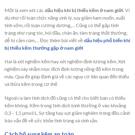
Một là xem xét các
dấu hiệu khi bị thiếu kẽm ở nam giới.
Ví
dụ như rối loạn chức năng sinh lý, suy giảm ham muốn, xuất
tinh sớm, rối loạn cương dương,… Cũng có thể gặp tình
trạng như rụng tóc, hói đầu, chán ăn, tâm trạng thất thường,
dễ bị cảm cúm,… Đọc thêm bài viết về
dấu hiệu phổ biến khi
bị thiếu kẽm thường gặp ở nam giới
Hai là xét nghiệm kẽm hay xét nghiệm định lượng kẽm. Xét
nghiệm này nhằm mục đích định lượng nồng độ kẽm trong
máu. Qua đó giúp đánh giá về các nguy cơ liên quan đến thiếu
và thừa kẽm trong cơ thể.
Ngoài ra làm tinh dịch đồ cũng có thể cho biết bạn có thiếu
kẽm không. Kẽm trong tinh dịch bình thường ở vào khoảng
0,3 – 1,5 μmol/L. Sự tăng hay sụt giảm nghiêm trọng đều cảnh
báo vấn đề về sức khỏe tinh trùng và sinh sản.
Cách bổ sung kẽm an toàn