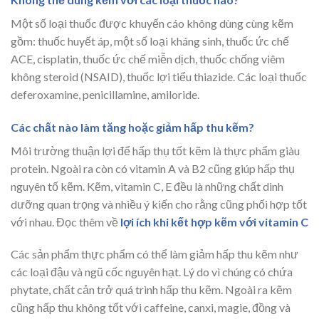
Một số loại thuốc được khuyến cáo không dùng cùng kẽm
gồm: thuốc huyết áp, một số loại kháng sinh, thuốc ức chế
ACE, cisplatin, thuốc ức chế miễn dịch, thuốc chống viêm
không steroid (NSAID), thuốc lợi tiểu thiazide. Các loại thuốc
deferoxamine, penicillamine, amiloride.
Các chất nào làm tăng hoặc giảm hấp thu kẽm?
Môi trường thuận lợi để hấp thụ tốt kẽm là thực phẩm giàu
protein. Ngoài ra còn có vitamin A và B2 cũng giúp hấp thụ
nguyên tố kẽm. Kẽm, vitamin C, E đều là những chất dinh
dưỡng quan trọng và nhiều ý kiến cho rằng cũng phối hợp tốt
với nhau. Đọc thêm về
lợi ích khi kết hợp kẽm với vitamin C
Các sản phẩm thực phẩm có thể làm giảm hấp thu kẽm như
các loại đậu và ngũ cốc nguyên hạt. Lý do vì chúng có chứa
phytate, chất cản trở quá trình hấp thu kẽm. Ngoài ra kẽm
cũng hấp thu không tốt với caffeine, canxi, magie, đồng và